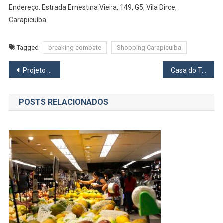
Endereço: Estrada Ernestina Vieira, 149, G5, Vila Dirce,
Carapicuíba
Tagged
breaking combate
Shopping Carapicuíba
Navegação
Projeto Arte Urbana promove grafite coletivo em muros de escolas públicas em Barueri
Casa do Trabalhador de Barueri divulga novas vagas de emprego
de
POSTS RELACIONADOS
Post