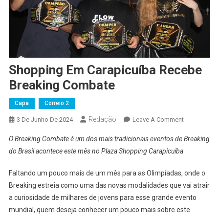
Shopping Em Carapicuíba Recebe
Breaking Combate
Capa
Correio 2
Redação
On
3 De Junho De 2024
Leave A Comment
Shopping
O Breaking Combate é um dos mais tradicionais eventos de Breaking
Em
do Brasil acontece este mês no Plaza Shopping Carapicuíba
Carapicuíba
Recebe
Faltando um pouco mais de um mês para as Olimpíadas, onde o
Breaking
Breaking estreia como uma das novas modalidades que vai atrair
Combate
a curiosidade de milhares de jovens para esse grande evento
mundial, quem deseja conhecer um pouco mais sobre este