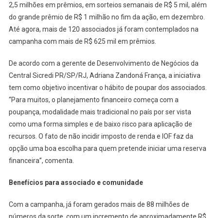
R$
2,5 milhões em prêmios, em sorteios semanais de R$ 5 mil, além
500
do grande prêmio de R$ 1 milhão no fim da ação, em dezembro.
Mil
Até agora, mais de 120 associados já foram contemplados na
campanha com mais de R$ 625 mil em prêmios.
De acordo com a gerente de Desenvolvimento de Negócios da
Central Sicredi PR/SP/RJ, Adriana Zandoná França, a iniciativa
tem como objetivo incentivar o hábito de poupar dos associados.
“Para muitos, o planejamento financeiro começa com a
poupança, modalidade mais tradicional no país por ser vista
como uma forma simples e de baixo risco para aplicação de
recursos. O fato de não incidir imposto de renda e IOF faz da
opção uma boa escolha para quem pretende iniciar uma reserva
financeira”, comenta.
Benefícios para associado e comunidade
Com a campanha, já foram gerados mais de 88 milhões de
números da sorte, com um incremento de aproximadamente R$