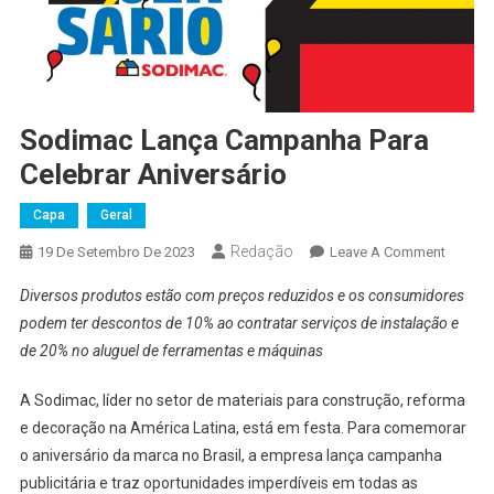
Sodimac Lança Campanha Para
Celebrar Aniversário
Capa
Geral
Redação
On
19 De Setembro De 2023
Leave A Comment
Sodima
Diversos produtos estão com preços reduzidos e os consumidores
Lança
podem ter descontos de 10% ao contratar serviços de instalação e
Campa
de 20% no aluguel de ferramentas e máquinas
Para
Celebra
A Sodimac, líder no setor de materiais para construção, reforma
Anivers
e decoração na América Latina, está em festa. Para comemorar
o aniversário da marca no Brasil, a empresa lança campanha
publicitária e traz oportunidades imperdíveis em todas as