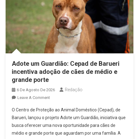
Adote um Guardião: Cepad de Barueri
incentiva adoção de cães de médio e
grande porte
Redação
6 De Agosto De 2026
On
Leave A Comment
Adote
O Centro de Proteção ao Animal Doméstico (Cepad), de
Um
Barueri, lançou o projeto Adote um Guardião, iniciativa que
Guardião:
busca oferecer uma nova oportunidade para cães de
Cepad
médio e grande porte que aguardam por uma família. A
De