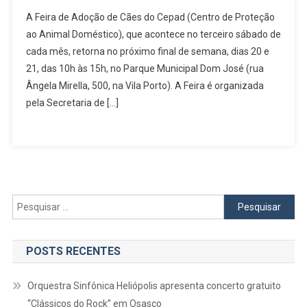
Feira
A Feira de Adoção de Cães do Cepad (Centro de Proteção
De
ao Animal Doméstico), que acontece no terceiro sábado de
Adoção
cada mês, retorna no próximo final de semana, dias 20 e
De
21, das 10h às 15h, no Parque Municipal Dom José (rua
Cães
De
Ângela Mirella, 500, na Vila Porto). A Feira é organizada
Barueri
pela Secretaria de […]
Retorna
No
Dia
20
De
Agosto
Pesquisar
por:
POSTS RECENTES
Orquestra Sinfônica Heliópolis apresenta concerto gratuito
“Clássicos do Rock” em Osasco