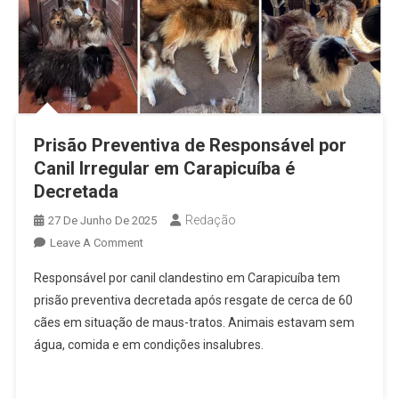
Prisão Preventiva de Responsável por
Canil Irregular em Carapicuíba é
Decretada
Redação
27 De Junho De 2025
On
Leave A Comment
Prisão
Responsável por canil clandestino em Carapicuíba tem
Preventiva
prisão preventiva decretada após resgate de cerca de 60
De
cães em situação de maus-tratos. Animais estavam sem
Responsável
água, comida e em condições insalubres.
Por
Canil
Irregular