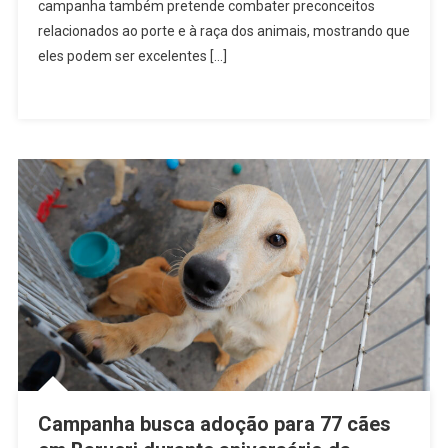
Barueri
campanha também pretende combater preconceitos
Incentiva
relacionados ao porte e à raça dos animais, mostrando que
Adoção
eles podem ser excelentes […]
De
Cães
De
Médio
E
Grande
Porte
Campanha busca adoção para 77 cães