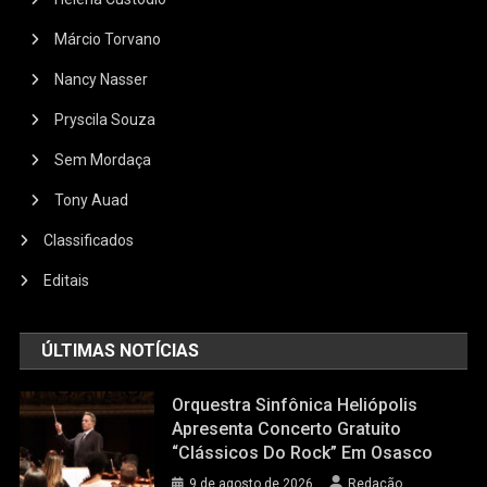
Márcio Torvano
Nancy Nasser
Pryscila Souza
Sem Mordaça
Tony Auad
Classificados
Editais
ÚLTIMAS NOTÍCIAS
Orquestra Sinfônica Heliópolis
Apresenta Concerto Gratuito
“Clássicos Do Rock” Em Osasco
9 de agosto de 2026
Redação