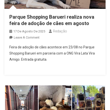
Parque Shopping Barueri realiza nova
feira de adoção de cães em agosto
Redação
17 De Agosto De 2025
On
Leave A Comment
Parque
Feira de adoção de cães acontece em 23/08 no Parque
Shopping
Shopping Barueri em parceria com a ONG Vira Lata Vira
Barueri
Amigo. Entrada gratuita.
Realiza
Nova
Feira
De
Adoção
De
Cães
Em
Agosto