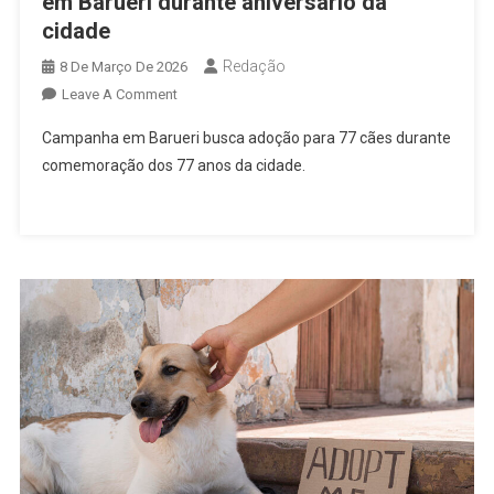
em Barueri durante aniversário da
cidade
Redação
8 De Março De 2026
On
Leave A Comment
Campanha
Campanha em Barueri busca adoção para 77 cães durante
Busca
comemoração dos 77 anos da cidade.
Adoção
Para
77
Cães
Em
Barueri
Durante
Aniversário
Da
Cidade