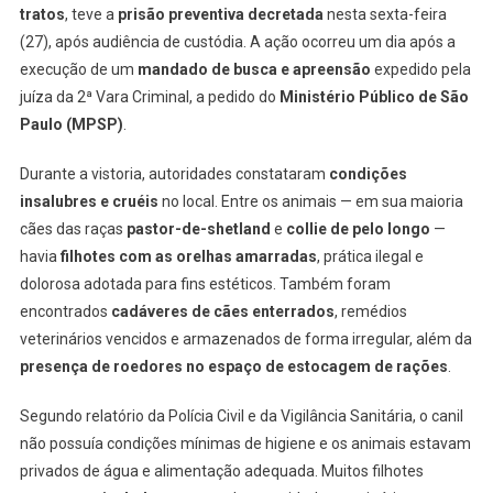
Em
tratos
, teve a
prisão preventiva decretada
nesta sexta-feira
Carapicuíb
(27), após audiência de custódia. A ação ocorreu um dia após a
É
execução de um
mandado de busca e apreensão
expedido pela
Decretada
juíza da 2ª Vara Criminal, a pedido do
Ministério Público de São
Paulo (MPSP)
.
Durante a vistoria, autoridades constataram
condições
insalubres e cruéis
no local. Entre os animais — em sua maioria
cães das raças
pastor-de-shetland
e
collie de pelo longo
—
havia
filhotes com as orelhas amarradas
, prática ilegal e
dolorosa adotada para fins estéticos. Também foram
encontrados
cadáveres de cães enterrados
, remédios
veterinários vencidos e armazenados de forma irregular, além da
presença de roedores no espaço de estocagem de rações
.
Segundo relatório da Polícia Civil e da Vigilância Sanitária, o canil
não possuía condições mínimas de higiene e os animais estavam
privados de água e alimentação adequada. Muitos filhotes