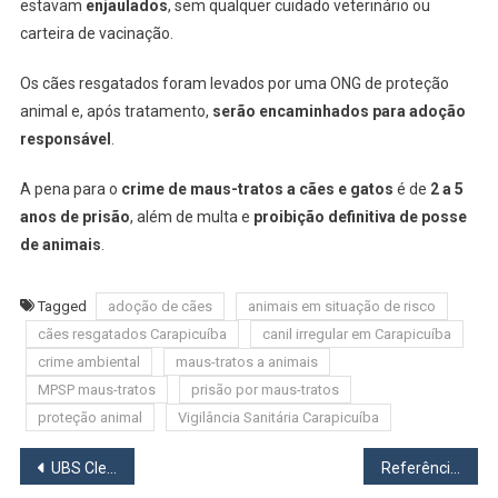
estavam
enjaulados
, sem qualquer cuidado veterinário ou
carteira de vacinação.
Os cães resgatados foram levados por uma ONG de proteção
animal e, após tratamento,
serão encaminhados para adoção
responsável
.
A pena para o
crime de maus-tratos a cães e gatos
é de
2 a 5
anos de prisão
, além de multa e
proibição definitiva de posse
de animais
.
Tagged
adoção de cães
animais em situação de risco
cães resgatados Carapicuíba
canil irregular em Carapicuíba
crime ambiental
maus-tratos a animais
MPSP maus-tratos
prisão por maus-tratos
proteção animal
Vigilância Sanitária Carapicuíba
Navegação
UBS Cleuso abre neste sábado (28) para campanha de vacinação contra a gripe e atualização da carteirinha
Referência em Saúde e Odontologia em Osasco