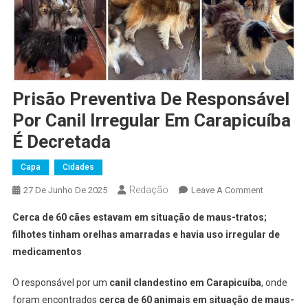
Prisão Preventiva De Responsável
Por Canil Irregular Em Carapicuíba
É Decretada
Capa
Cidades
Redação
On
27 De Junho De 2025
Leave A Comment
Prisão
Cerca de 60 cães estavam em situação de maus-tratos;
Preventiva
filhotes tinham orelhas amarradas e havia uso irregular de
De
medicamentos
Responsáv
Por
O responsável por um
canil clandestino em Carapicuíba
, onde
Canil
foram encontrados
cerca de 60 animais em situação de maus-
Irregular