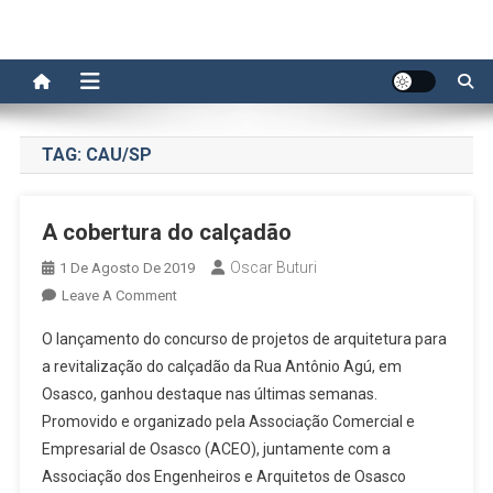
TAG:
CAU/SP
A cobertura do calçadão
Oscar Buturi
1 De Agosto De 2019
On
Leave A Comment
A
O lançamento do concurso de projetos de arquitetura para
Cobertura
a revitalização do calçadão da Rua Antônio Agú, em
Do
Osasco, ganhou destaque nas últimas semanas.
Calçadão
Promovido e organizado pela Associação Comercial e
Empresarial de Osasco (ACEO), juntamente com a
Associação dos Engenheiros e Arquitetos de Osasco