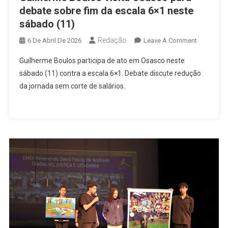
debate sobre fim da escala 6×1 neste
sábado (11)
Redação
On
6 De Abril De 2026
Leave A Comment
Guilherme
Guilherme Boulos participa de ato em Osasco neste
Boulos
sábado (11) contra a escala 6×1. Debate discute redução
Visita
da jornada sem corte de salários.
Osasco
Para
Debate
Sobre
Fim
Da
Escala
6×1
Neste
Sábado
(11)