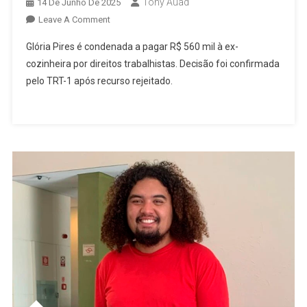
Tony Auad
14 De Junho De 2025
On
Leave A Comment
Justiça
Glória Pires é condenada a pagar R$ 560 mil à ex-
X
cozinheira por direitos trabalhistas. Decisão foi confirmada
Glória
pelo TRT-1 após recurso rejeitado.
Pires