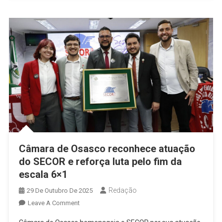
Apoio
Da
Justiça
Do
Trabalho
Câmara de Osasco reconhece atuação
do SECOR e reforça luta pelo fim da
escala 6×1
Redação
29 De Outubro De 2025
On
Leave A Comment
Câmara