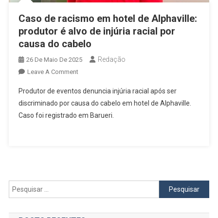
Caso de racismo em hotel de Alphaville:
produtor é alvo de injúria racial por
causa do cabelo
Redação
26 De Maio De 2025
On
Leave A Comment
Caso
Produtor de eventos denuncia injúria racial após ser
De
discriminado por causa do cabelo em hotel de Alphaville.
Racismo
Caso foi registrado em Barueri.
Em
Hotel
De
Alphaville:
Produtor
É
Alvo
Pesquisar
De
por:
Injúria
Racial