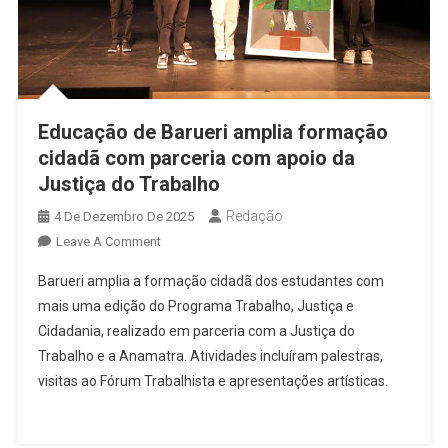
Educação de Barueri amplia formação
cidadã com parceria com apoio da
Justiça do Trabalho
Redação
4 De Dezembro De 2025
On
Leave A Comment
Educação
Barueri amplia a formação cidadã dos estudantes com
De
mais uma edição do Programa Trabalho, Justiça e
Barueri
Cidadania, realizado em parceria com a Justiça do
Amplia
Trabalho e a Anamatra. Atividades incluíram palestras,
Formação
Cidadã
visitas ao Fórum Trabalhista e apresentações artísticas.
Com
Parceria
Com