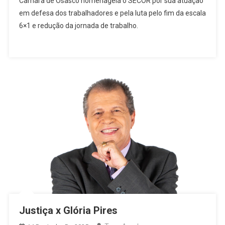
Câmara de Osasco homenageia o SECOR por sua atuação
De
em defesa dos trabalhadores e pela luta pelo fim da escala
Osasco
6×1 e redução da jornada de trabalho.
Reconhece
Atuação
Do
SECOR
E
Reforça
Luta
Pelo
Fim
Da
Escala
6×1
Justiça x Glória Pires