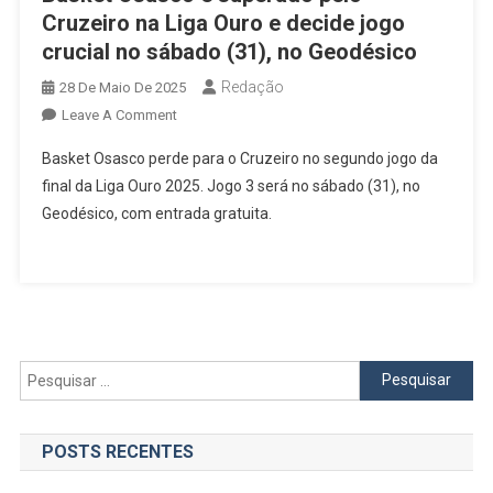
Cruzeiro na Liga Ouro e decide jogo
crucial no sábado (31), no Geodésico
Redação
28 De Maio De 2025
On
Leave A Comment
Basket
Basket Osasco perde para o Cruzeiro no segundo jogo da
Osasco
final da Liga Ouro 2025. Jogo 3 será no sábado (31), no
É
Geodésico, com entrada gratuita.
Superado
Pelo
Cruzeiro
Na
Liga
Ouro
E
Pesquisar
Decide
por:
Jogo
Crucial
POSTS RECENTES
No