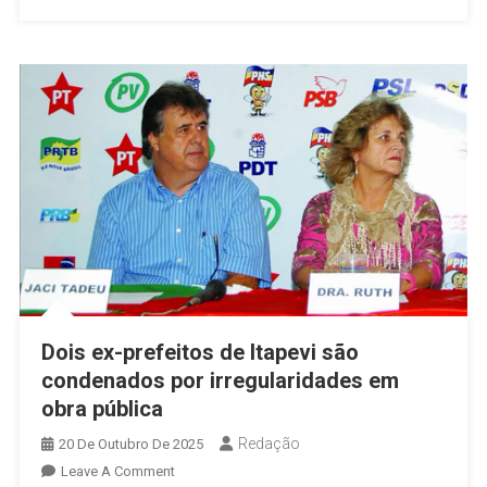
Por
Promoção
Pessoal
Em
Equipamentos
Públicos
Dois ex-prefeitos de Itapevi são
condenados por irregularidades em
obra pública
Redação
20 De Outubro De 2025
On
Leave A Comment