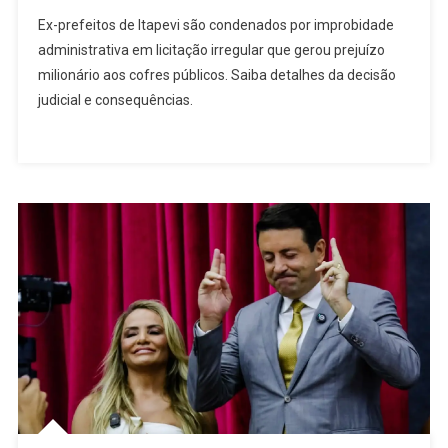
Dois
Ex-prefeitos de Itapevi são condenados por improbidade
Ex-
administrativa em licitação irregular que gerou prejuízo
Prefeitos
milionário aos cofres públicos. Saiba detalhes da decisão
De
judicial e consequências.
Itapevi
São
Condenados
Por
Irregularidades
Em
Obra
Pública