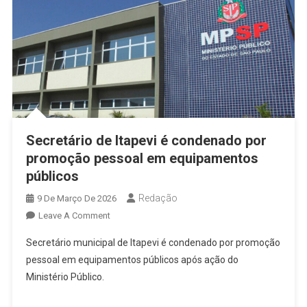
Secretário de Itapevi é condenado por
promoção pessoal em equipamentos
públicos
Redação
9 De Março De 2026
On
Leave A Comment
Secretário
Secretário municipal de Itapevi é condenado por promoção
De
pessoal em equipamentos públicos após ação do
Itapevi
Ministério Público.
É
Condenado