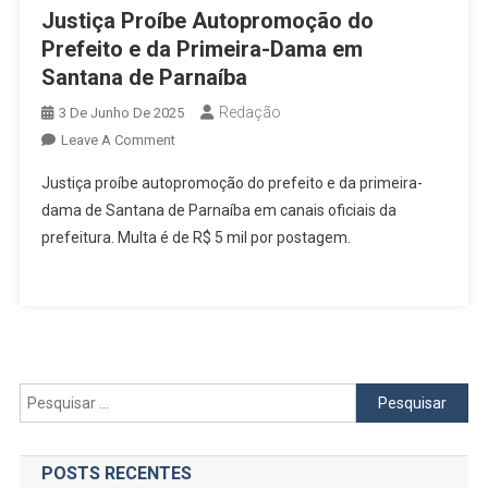
Justiça Proíbe Autopromoção do
Prefeito e da Primeira-Dama em
Santana de Parnaíba
Redação
3 De Junho De 2025
On
Leave A Comment
Justiça
Justiça proíbe autopromoção do prefeito e da primeira-
Proíbe
dama de Santana de Parnaíba em canais oficiais da
Autopromoção
prefeitura. Multa é de R$ 5 mil por postagem.
Do
Prefeito
E
Da
Primeira-
Dama
Em
Pesquisar
Santana
por:
De
Parnaíba
POSTS RECENTES