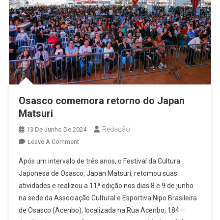
Osasco comemora retorno do Japan
Matsuri
Redação
13 De Junho De 2024
On
Leave A Comment
Osasco
Após um intervalo de três anos, o Festival da Cultura
Comemora
Japonesa de Osasco, Japan Matsuri, retomou suas
Retorno
atividades e realizou a 11ª edição nos dias 8 e 9 de junho
Do
na sede da Associação Cultural e Esportiva Nipo Brasileira
Japan
Matsuri
de Osasco (Acenbo), localizada na Rua Acenbo, 184 –