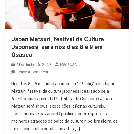
Japan Matsuri, festival da Cultura
Japonesa, será nos dias 8 e 9 em
Osasco
Redação
4 De Junho De 2019
On
Leave A Comment
Japan
Nos dias 8 e 9 de junho acontece a 10ª edição do Japan
Matsuri,
Matsuri, festival da cultura japonesa idealizado pela
Festival
Acenbo, com apoio da Prefeitura de Osasco. O Japan
Da
Matsuri terá shows, exposições, oficinas culturais,
Cultura
Japonesa,
gastronomia e bazares. O público poderá apreciar as
Será
melhores atrações de palco da cultura nipo-brasileira; as
Nos
exposições relacionadas as artes […]
Dias