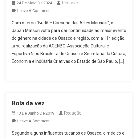
Redação
24 De Maio De 2024
On
Leave A Comment
Japan
Com o tema “Budô – Caminho das Artes Marciais”, o
Matsuri:
Japan Matsuri volta para dar continuidade ao maior evento
Festival
do gênero na cidade de Osasco e região, com a 11ª edição,
Da
uma realização da ACENBO-Associação Cultural e
Cultura
Japonesa
Esportiva Nipo Brasileira de Osasco e Secretaria da Cultura,
De
Economia e Indústria Criativas do Estado de São Paulo, […]
Osasco
Acontece
Nos
Dias
8
Bola da vez
E
9
Redação
13 De Junho De 2019
De
On
Leave A Comment
Junho
Bola
Segundo alguns influentes tucanos de Osasco, o médico e
Da