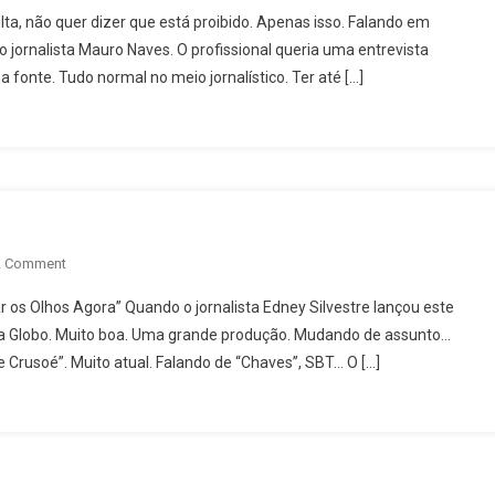
Brotando
lta, não quer dizer que está proibido. Apenas isso. Falando em
Da
o jornalista Mauro Naves. O profissional queria uma entrevista
Televisão
fonte. Tudo normal no meio jornalístico. Ter até […]
On
A Comment
Televisão
ar os Olhos Agora” Quando o jornalista Edney Silvestre lançou este
Que
ie na Globo. Muito boa. Uma grande produção. Mudando de assunto…
Emociona
Crusoé”. Muito atual. Falando de “Chaves”, SBT… O […]