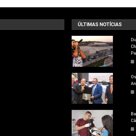
ÚLTIMAS NOTÍCIAS
Di
Ch
Pa
Os
An
Ba
Cã