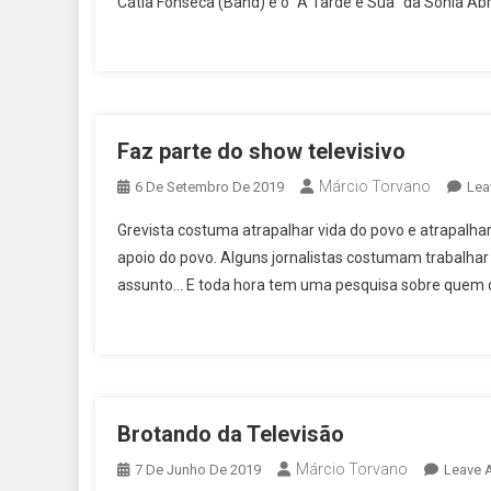
Cátia Fonseca (Band) e o “A Tarde é Sua” da Sônia Ab
Faz parte do show televisivo
Márcio Torvano
6 De Setembro De 2019
Lea
Grevista costuma atrapalhar vida do povo e atrapalhar 
apoio do povo. Alguns jornalistas costumam trabalhar
assunto… E toda hora tem uma pesquisa sobre quem de
Brotando da Televisão
Márcio Torvano
7 De Junho De 2019
Leave 