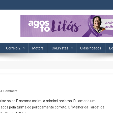
ta. Informação, política, saúde, economia, esportes e cotidiano.
Correio 2
Motors
Colunistas
Classificados
Ed
On
 A Comment
Minha
reprise no ar. E mesmo assim, o mimimi reclama. Eu amaria um
Televisão
cados pela turma do politicamente correto. O “Melhor da Tarde” da
Em