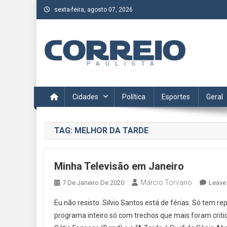
Skip
sexta-feira, agosto 07, 2026
to
content
Correio Paulista
Acompanhe as últimas notícias da região no Correio Paulis
Cidades
Política
Esportes
Geral
TAG:
MELHOR DA TARDE
Minha Televisão em Janeiro
Márcio Torvano
7 De Janeiro De 2020
Leave
Eu não resisto. Silvio Santos está de férias. Só tem 
programa inteiro só com trechos que mais foram criti