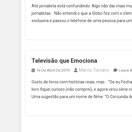
Até jornalista está confundindo. Algo não dar mais mu
jornalistas… Não entendi o que a Globo fez com o ótim
exclusiva e passou o telefone de uma pessoa para uma 
Televisão que Emociona
Márcio Torvano
16 De Abril De 2019
Leave 
Gosto de livros com histórias reais, mas… “Se eu Fech
livro fiquei curioso (não comprei), e agora virou sér
Uma sugestão para um nome de filme: “O Corcunda de 