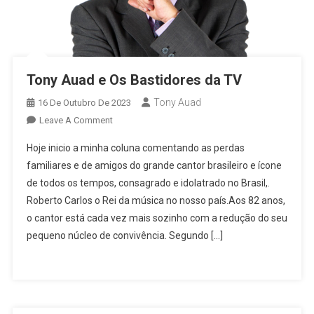
Tony Auad e Os Bastidores da TV
Tony Auad
16 De Outubro De 2023
On
Leave A Comment
Tony
Hoje inicio a minha coluna comentando as perdas
Auad
familiares e de amigos do grande cantor brasileiro e ícone
E
de todos os tempos, consagrado e idolatrado no Brasil,.
Os
Roberto Carlos o Rei da música no nosso país.Aos 82 anos,
Bastidores
Da
o cantor está cada vez mais sozinho com a redução do seu
TV
pequeno núcleo de convivência. Segundo […]