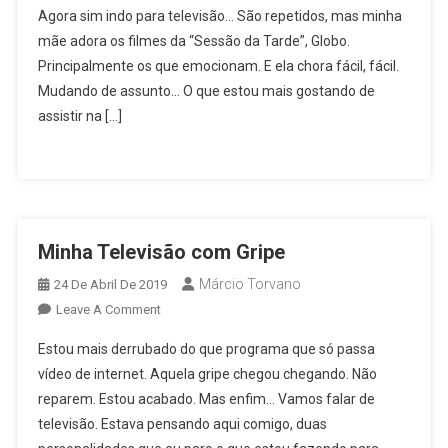
Agora sim indo para televisão… São repetidos, mas minha
mãe adora os filmes da “Sessão da Tarde”, Globo.
Principalmente os que emocionam. E ela chora fácil, fácil.
Mudando de assunto… O que estou mais gostando de
assistir na […]
Minha Televisão com Gripe
Márcio Torvano
24 De Abril De 2019
On
Leave A Comment
Minha
Estou mais derrubado do que programa que só passa
Televisão
vídeo de internet. Aquela gripe chegou chegando. Não
Com
reparem. Estou acabado. Mas enfim… Vamos falar de
Gripe
televisão. Estava pensando aqui comigo, duas