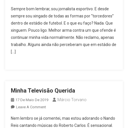
O
Sempre bom lembrar, sou jornalista esportivo. E desde
Meu
sempre sou xingado de todas as formas por “torcedores”
Mundo
dentro de estádio de futebol. E o que eu faço? Nada. Que
Televisivo
xinguem. Pouco ligo. Melhor arma contra um que ofende é
continuar minha vida normalmente. Não reclamo, apenas
trabalho. Alguns ainda não perceberam que em estádio de
[…]
Minha Televisão Querida
Márcio Torvano
17 De Maio De 2019
On
Leave A Comment
Minha
Nem lembro se já comentei, mas estou adorando o Nando
Televisão
Reis cantando músicas do Roberto Carlos. É sensacional.
Querida