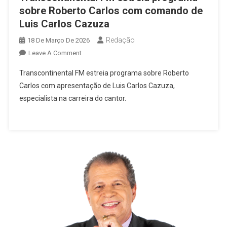
sobre Roberto Carlos com comando de
Luis Carlos Cazuza
Redação
18 De Março De 2026
On
Leave A Comment
Transcontinental
Transcontinental FM estreia programa sobre Roberto
FM
Carlos com apresentação de Luis Carlos Cazuza,
Estreia
especialista na carreira do cantor.
Programa
Sobre
Roberto
Carlos
Com
Comando
De
Luis
Carlos
Cazuza