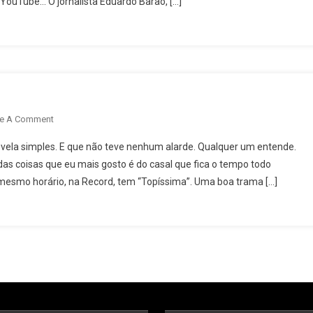
YouTube… O jornalista Eduardo Barão, […]
De
Alegria
On
e A Comment
Coisas
vela simples. E que não teve nenhum alarde. Qualquer um entende.
De
coisas que eu mais gosto é do casal que fica o tempo todo
Televisão
mesmo horário, na Record, tem “Topíssima”. Uma boa trama […]