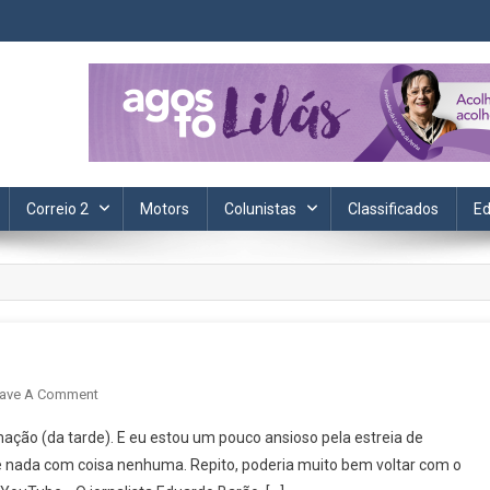
ta. Informação, política, saúde, economia, esportes e cotidiano.
Correio 2
Motors
Colunistas
Classificados
Ed
On
ave A Comment
Uma
ção (da tarde). E eu estou um pouco ansioso pela estreia de
Televisão
e nada com coisa nenhuma. Repito, poderia muito bem voltar com o
Cheia