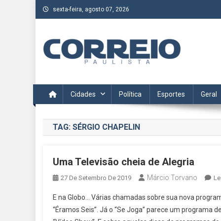
Skip
sexta-feira, agosto 07, 2026
to
content
Correio Paulista
Acompanhe as últimas notícias da região no Correio Paulis
Cidades
Política
Esportes
Geral
TAG:
SÉRGIO CHAPELIN
Uma Televisão cheia de Alegria
Márcio Torvano
27 De Setembro De 2019
Le
E na Globo… Várias chamadas sobre sua nova programa
“Éramos Seis”. Já o “Se Joga” parece um programa d