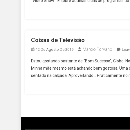
“Vídeo Show”. E sobre aquelas dicas de programas do 
Coisas de Televisão
Márcio Torvano
12 De Agosto De 2019
Leav
Estou gostando bastante de “Bom Sucesso”, Globo. No
Minha mãe mesmo está achando bem gostosa. Uma das 
sentado na calçada. Aproveitando… Praticamente no 