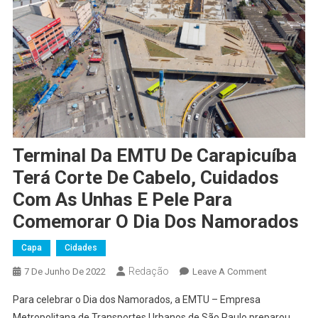
Terminal Da EMTU De Carapicuíba
Terá Corte De Cabelo, Cuidados
Com As Unhas E Pele Para
Comemorar O Dia Dos Namorados
Capa
Cidades
Redação
On
7 De Junho De 2022
Leave A Comment
Terminal
Para celebrar o Dia dos Namorados, a EMTU – Empresa
Da
Metropolitana de Transportes Urbanos de São Paulo preparou