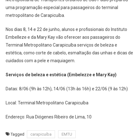
EMTU
uma programação especial para passageiros do terminal
De
metropolitano de Carapicuíba.
Carapicuíba
Terá
Nos dias 8, 14 e 22 de junho, alunos e profissionais do Instituto
Corte
De
Embelleze e da Mary Kay vão oferecer aos passageiros do
Cabelo,
Terminal Metropolitano Carapicuíba serviços de beleza e
Cuidados
estética, como corte de cabelo, esmaltação das unhas e dicas de
Com
cuidados com a pele e maquiagem.
As
Unhas
Serviços de beleza e estética (Embelezze e Mary Kay)
E
Pele
Datas: 8/06 (9h às 12h), 14/06 (13h às 16h) e 22/06 (9 às 12h)
Para
Comemorar
Local: Terminal Metropolitano Carapicuíba
O
Dia
Endereço: Rua Diógenes Ribeiro de Lima, 10
Dos
Namorados
Tagged
carapicuíba
EMTU