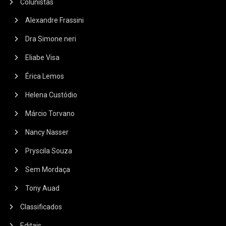
Colunistas
Alexandre Frassini
Dra Simone neri
Eliabe Visa
Érica Lemos
Helena Custódio
Márcio Torvano
Nancy Nasser
Pryscila Souza
Sem Mordaça
Tony Auad
Classificados
Editais