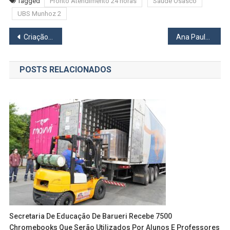
Tagged
Pronto Atendimento 24 horas
Saúde Osasco
UBS Munhoz 2
Navegação
Criação de espaços para atendimento de TEA e TDAH é discutido pela Câmara Técnica de Educação do Cioeste
Ana Paula Rossi oficializa apoio à pré-candidatura de Gerson Pessoa
de
POSTS RELACIONADOS
Post
Secretaria De Educação De Barueri Recebe 7500
Chromebooks Que Serão Utilizados Por Alunos E Professores