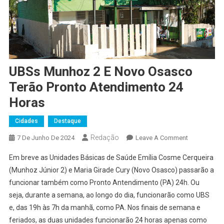
UBSs Munhoz 2 E Novo Osasco
Terão Pronto Atendimento 24
Horas
Cidades
Destaque
Redação
On
7 De Junho De 2024
Leave A Comment
UBSs
Em breve as Unidades Básicas de Saúde Emília Cosme Cerqueira
Munhoz
(Munhoz Júnior 2) e Maria Girade Cury (Novo Osasco) passarão a
2
funcionar também como Pronto Antendimento (PA) 24h. Ou
E
seja, durante a semana, ao longo do dia, funcionarão como UBS
Novo
Osasco
e, das 19h às 7h da manhã, como PA. Nos finais de semana e
Terão
feriados, as duas unidades funcionarão 24 horas apenas como