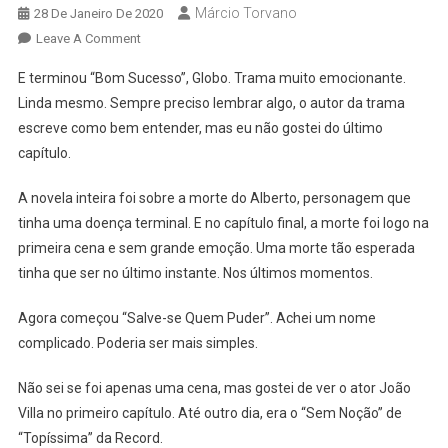
Márcio Torvano
28 De Janeiro De 2020
On
Leave A Comment
Um
E terminou “Bom Sucesso”, Globo. Trama muito emocionante.
Simples
Linda mesmo. Sempre preciso lembrar algo, o autor da trama
Programa
escreve como bem entender, mas eu não gostei do último
De
capítulo.
Televisão
A novela inteira foi sobre a morte do Alberto, personagem que
tinha uma doença terminal. E no capítulo final, a morte foi logo na
primeira cena e sem grande emoção. Uma morte tão esperada
tinha que ser no último instante. Nos últimos momentos.
Agora começou “Salve-se Quem Puder”. Achei um nome
complicado. Poderia ser mais simples.
Não sei se foi apenas uma cena, mas gostei de ver o ator João
Villa no primeiro capítulo. Até outro dia, era o “Sem Noção” de
“Topíssima” da Record.