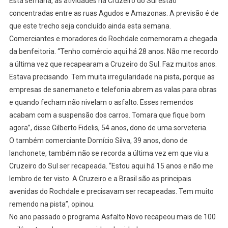
Esta semana, as atividades na Cruzeiro do Sul estão
concentradas entre as ruas Agudos e Amazonas. A previsão é de
que este trecho seja concluído ainda esta semana.
Comerciantes e moradores do Rochdale comemoram a chegada
da benfeitoria. “Tenho comércio aqui há 28 anos. Não me recordo
a última vez que recapearam a Cruzeiro do Sul. Faz muitos anos.
Estava precisando. Tem muita irregularidade na pista, porque as
empresas de sanemaneto e telefonia abrem as valas para obras
e quando fecham não nivelam o asfalto. Esses remendos
acabam com a suspensão dos carros. Tomara que fique bom
agora”, disse Gilberto Fidelis, 54 anos, dono de uma sorveteria.
O também comerciante Domício Silva, 39 anos, dono de
lanchonete, também não se recorda a última vez em que viu a
Cruzeiro do Sul ser recapeada. “Estou aqui há 15 anos e não me
lembro de ter visto. A Cruzeiro e a Brasil são as principais
avenidas do Rochdale e precisavam ser recapeadas. Tem muito
remendo na pista”, opinou.
No ano passado o programa Asfalto Novo recapeou mais de 100