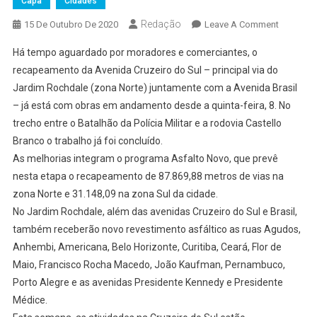
Capa
Cidades
Redação
On
15 De Outubro De 2020
Leave A Comment
Vias
Há tempo aguardado por moradores e comerciantes, o
Do
recapeamento da Avenida Cruzeiro do Sul – principal via do
Rochdale
Jardim Rochdale (zona Norte) juntamente com a Avenida Brasil
Recebem
– já está com obras em andamento desde a quinta-feira, 8. No
Nova
Paviment
trecho entre o Batalhão da Polícia Militar e a rodovia Castello
Branco o trabalho já foi concluído.
As melhorias integram o programa Asfalto Novo, que prevê
nesta etapa o recapeamento de 87.869,88 metros de vias na
zona Norte e 31.148,09 na zona Sul da cidade.
No Jardim Rochdale, além das avenidas Cruzeiro do Sul e Brasil,
também receberão novo revestimento asfáltico as ruas Agudos,
Anhembi, Americana, Belo Horizonte, Curitiba, Ceará, Flor de
Maio, Francisco Rocha Macedo, João Kaufman, Pernambuco,
Porto Alegre e as avenidas Presidente Kennedy e Presidente
Médice.