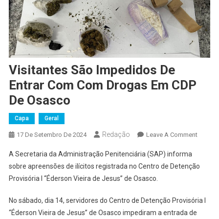
Visitantes São Impedidos De
Entrar Com Com Drogas Em CDP
De Osasco
Capa
Geral
Redação
On
17 De Setembro De 2024
Leave A Comment
Visitan
A Secretaria da Administração Penitenciária (SAP) informa
São
sobre apreensões de ilícitos registrada no Centro de Detenção
Impedi
Provisória I “Éderson Vieira de Jesus” de Osasco.
De
Entrar
No sábado, dia 14, servidores do Centro de Detenção Provisória I
Com
“Éderson Vieira de Jesus” de Osasco impediram a entrada de
Com