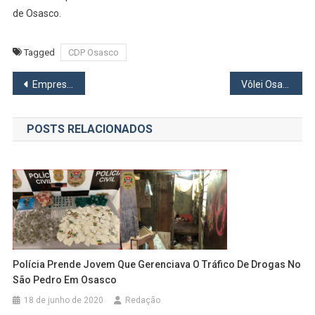
de Osasco.
Tagged
CDP Osasco
Navegação
Empresa seleciona candidatos para ocuparem 22 posições na Rede D’Or em Alphaville
Vôlei Osasco e Barueri se enfrentam hoje no Liberatti pelo Paulista Feminino
de
POSTS RELACIONADOS
Post
Polícia Prende Jovem Que Gerenciava O Tráfico De Drogas No
São Pedro Em Osasco
18 de junho de 2020
Redação