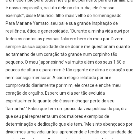
é nossa inspiração, na luta dele no dia-a-dia, ele é nosso
exemplo”, disse Mauricio, filho mais velho do homenageado.
Para Mariane Yamato, seu pai é sua grande inspiração de
resiliência, ética e generosidade. “Durante a minha vida ouvi por
todos os cantos as pessoas falarem bem do meu pai. Dizem
sempre da sua capacidade de se doar e me questionam quanto
ao tamanho de um coração tão grande num corpinho tão
pequeno. O meu ‘japonesinho’ vai muito além dos seus 1,60 e
poucos de altura e para mim é tão gigante de alma e coração que
nem consigo mensurar. A cada elogio relatado por aí e
comprovado diariamente por mim, ele cresce e enche meu
coração de orgulho. Espero um dia ser tão evoluída
espiritualmente quanto ele é assim chegar perto do seu
‘tamanho’.” Fabio que tem um pouco da veia política do pai, diz
que seu pai representa um dos maiores exemplos de
determinação e dedicação que ele tem. “Me sinto abençoado por
dividirmos uma vida juntos, aprendendo e tendo oportunidade de