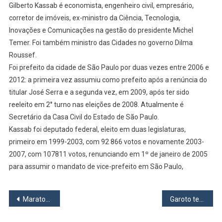
Gilberto Kassab é economista, engenheiro civil, empresário,
corretor de imóveis, ex-ministro da Ciência, Tecnologia,
Inovações e Comunicações na gestão do presidente Michel
Temer. Foi também ministro das Cidades no governo Dilma
Roussef.
Foi prefeito da cidade de São Paulo por duas vezes entre 2006 e
2012: a primeira vez assumiu como prefeito após a renúncia do
titular José Serra e a segunda vez, em 2009, após ter sido
reeleito em 2° turno nas eleições de 2008. Atualmente é
Secretário da Casa Civil do Estado de São Paulo.
Kassab foi deputado federal, eleito em duas legislaturas,
primeiro em 1999-2003, com 92 866 votos e novamente 2003-
2007, com 107811 votos, renunciando em 1º de janeiro de 2005
para assumir o mandato de vice-prefeito em São Paulo,
Navegação
Maratonistas da região são convocados para Seleção Brasileira de Atletismo para Mundial
Garoto tenta matar amigo dentro da escola em Osasco, mas arma falha
de