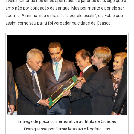
evoluir. Olhando nos olhos apertados de japonês dele, digo que o
amo não por obrigação de sangue. Mas por mérito e por ele ser
quem é. A minha vida é mais feliz por ele existir”, diz Fabio que
assim como seu pai já foi vereador na cidade de Osasco.
Entrega de placa comemorativa ao título de Cidadão
Osasquense por Fumio Miazaki e Rogério Lins