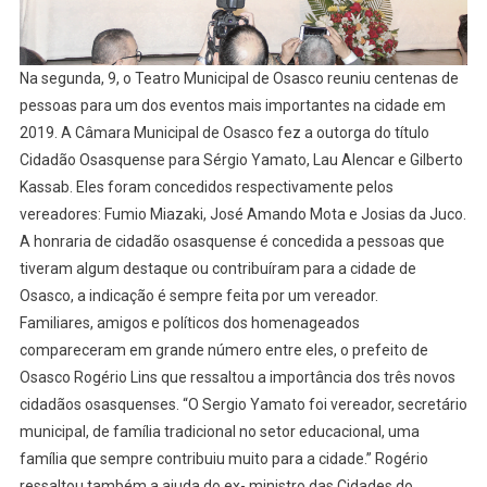
Cidadãos
Osasquenses
Na segunda, 9, o Teatro Municipal de Osasco reuniu centenas de
pessoas para um dos eventos mais importantes na cidade em
2019. A Câmara Municipal de Osasco fez a outorga do título
Cidadão Osasquense para Sérgio Yamato, Lau Alencar e Gilberto
Kassab. Eles foram concedidos respectivamente pelos
vereadores: Fumio Miazaki, José Amando Mota e Josias da Juco.
A honraria de cidadão osasquense é concedida a pessoas que
tiveram algum destaque ou contribuíram para a cidade de
Osasco, a indicação é sempre feita por um vereador.
Familiares, amigos e políticos dos homenageados
compareceram em grande número entre eles, o prefeito de
Osasco Rogério Lins que ressaltou a importância dos três novos
cidadãos osasquenses. “O Sergio Yamato foi vereador, secretário
municipal, de família tradicional no setor educacional, uma
família que sempre contribuiu muito para a cidade.” Rogério
ressaltou também a ajuda do ex- ministro das Cidades do