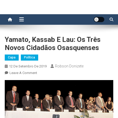
Yamato, Kassab E Lau: Os Três
Novos Cidadãos Osasquenses
Capa
Política
Robson Donizete
12 De Setembro De 2019
On
Leave A Comment
Yamato,
Kassab
E
Lau:
Os
Três
Novos