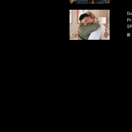
Di
Pr
S