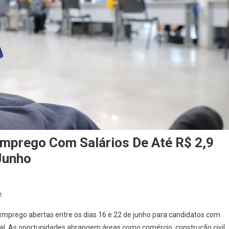
Emprego Com Salários De Até R$ 2,9
 Junho
On
t
Barueri
emprego abertas entre os dias 16 e 22 de junho para candidatos com
Oferece
onal. As oportunidades abrangem áreas como comércio, construção civil,