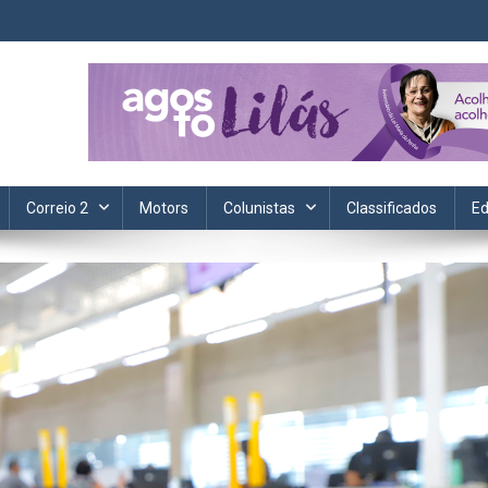
ta. Informação, política, saúde, economia, esportes e cotidiano.
Correio 2
Motors
Colunistas
Classificados
Ed