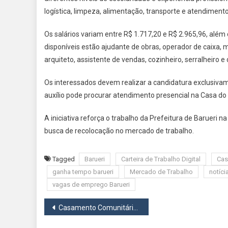
logística, limpeza, alimentação, transporte e atendimento
Os salários variam entre R$ 1.717,20 e R$ 2.965,96, além
disponíveis estão ajudante de obras, operador de caixa, m
arquiteto, assistente de vendas, cozinheiro, serralheiro e
Os interessados devem realizar a candidatura exclusivame
auxílio pode procurar atendimento presencial na Casa do
A iniciativa reforça o trabalho da Prefeitura de Barueri
busca de recolocação no mercado de trabalho.
Tagged
Barueri
Carteira de Trabalho Digital
Cas
ganha tempo barueri
Mercado de Trabalho
notíci
vagas de emprego Barueri
Navegação
Casamento Comunitário de Osasco 2026 reúne 118 casais em cerimônia gratuita no próximo dia 20
de