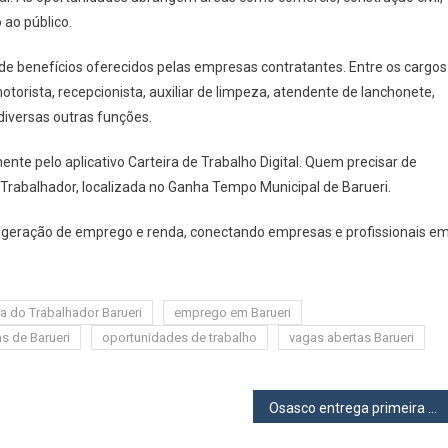
37
 ao público.
Vagas
De
 de benefícios oferecidos pelas empresas contratantes. Entre os cargos
Emprego
otorista, recepcionista, auxiliar de limpeza, atendente de lanchonete,
Com
Salários
 diversas outras funções.
De
nte pelo aplicativo Carteira de Trabalho Digital. Quem precisar de
Até
R$
 Trabalhador, localizada no Ganha Tempo Municipal de Barueri.
2,9
Mil;
 na geração de emprego e renda, conectando empresas e profissionais e
Inscrições
Vão
Até
a do Trabalhador Barueri
emprego em Barueri
22
as de Barueri
oportunidades de trabalho
vagas abertas Barueri
De
Junho
Osasco entrega primeira fase da reforma e modernização do Hospital Antônio Giglio