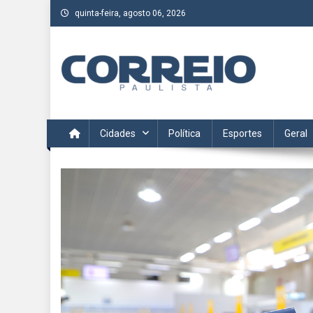
Skip
quinta-feira, agosto 06, 2026
to
content
Correio Paulista
Acompanhe as últimas notícias da região no Correio Paulis
Cidades
Política
Esportes
Geral