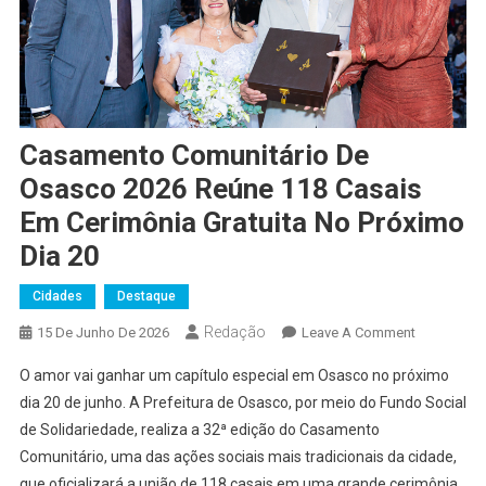
Casamento Comunitário De
Osasco 2026 Reúne 118 Casais
Em Cerimônia Gratuita No Próximo
Dia 20
Cidades
Destaque
Redação
On
15 De Junho De 2026
Leave A Comment
Casamento
O amor vai ganhar um capítulo especial em Osasco no próximo
Comunitári
dia 20 de junho. A Prefeitura de Osasco, por meio do Fundo Social
De
de Solidariedade, realiza a 32ª edição do Casamento
Osasco
Comunitário, uma das ações sociais mais tradicionais da cidade,
2026
Reúne
que oficializará a união de 118 casais em uma grande cerimônia