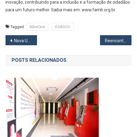
inovação, contribuindo para a inclusão e a formação de cidadãos
para um futuro melhor. Saiba mais em: www.famb.org.br.
Tagged
BikeCine
OSASCO
Navegação
Nova UBS no Santa Maria em Osasco começa a ser construída
Reencontro comovente: Agentes de Osasco unem forças e devolvem senhor à sua família
de
POSTS RELACIONADOS
Post