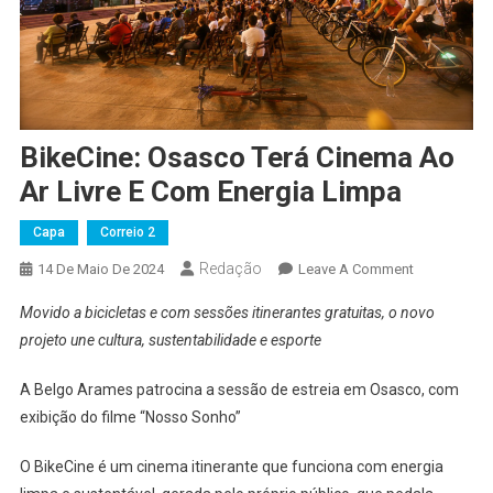
BikeCine: Osasco Terá Cinema Ao
Ar Livre E Com Energia Limpa
Capa
Correio 2
Redação
On
14 De Maio De 2024
Leave A Comment
BikeCine:
Movido a bicicletas e com sessões itinerantes gratuitas, o novo
Osasco
projeto une cultura, sustentabilidade e esporte
Terá
Cinema
A Belgo Arames patrocina a sessão de estreia em Osasco, com
Ao
exibição do filme “Nosso Sonho”
Ar
Livre
O BikeCine é um cinema itinerante que funciona com energia
E