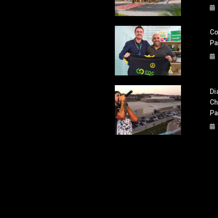
Co
Pa
Di
Ch
Pa