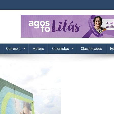
ta. Informação, política, saúde, economia, esportes e cotidiano.
Correio 2
Motors
Colunistas
Classificados
Ed