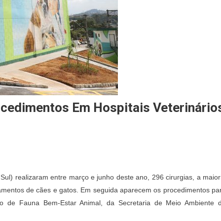
ocedimentos Em Hospitais Veterinário
On
Cirurgia
 Sul) realizaram entre março e junho deste ano, 296 cirurgias, a maior
Ortopédica
elamentos de cães e gatos. Em seguida aparecem os procedimentos pa
Lidera
o de Fauna Bem-Estar Animal, da Secretaria de Meio Ambiente 
Procedimentos
Em