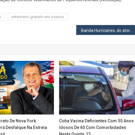
o
veterinário gratuito em osasco
Banda Hurricanes, do ator da Globo, Gabriel Braga Nunes tocará em Osasco no sábado, 3
reto De Nova York:
Cotia Vacina Deficientes Com 55 Anos
rá Desfalque Na Estreia
Idosos De 60 Com Comorbidades
sil
Nesta Quinta, 13