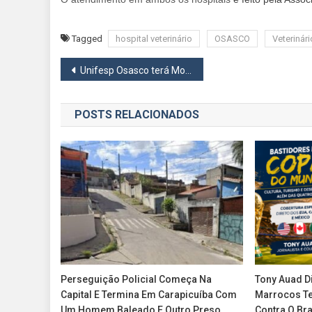
Tagged
hospital veterinário
OSASCO
Veterinári
Navegação
Unifesp Osasco terá Mostra de Cinema da Índia
de
POSTS RELACIONADOS
Post
Perseguição Policial Começa Na
Tony Auad Di
Capital E Termina Em Carapicuíba Com
Marrocos Te
Um Homem Baleado E Outro Preso
Contra O Bra