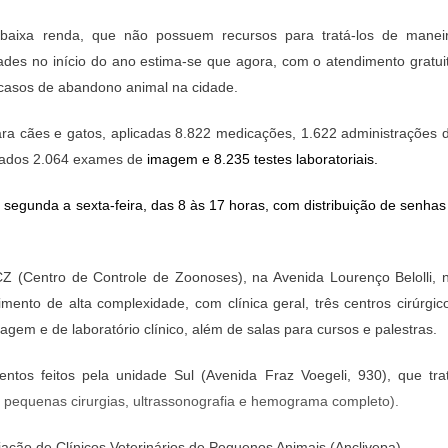
Hospitais
Veterinários
 baixa renda, que não possuem recursos para tratá-los de manei
De
des no início do ano estima-se que agora, com o atendimento gratui
Osasco
s casos de abandono animal na cidade.
ra cães e gatos, aplicadas 8.822 medicações, 1.622 administrações 
izados 2.064 exames de
imagem e 8.235 testes laboratoriais.
 segunda a sexta-feira, das 8 às 17 horas, com distribuição de senhas
Z (Centro de Controle de Zoonoses), na Avenida Lourenço Belolli, 
mento de alta complexidade, com clínica geral, três centros cirúrgic
agem e de laboratório clínico, além de salas para cursos e palestras.
s feitos pela unidade Sul (Avenida Fraz Voegeli, 930), que tra
, pequenas cirurgias, ultrassonografia e hemograma completo).
ciação de Clínicos Veterinários de Pequenos Animais (Anclivepa).