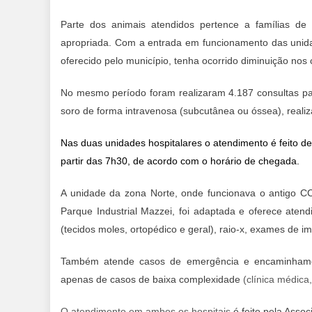
Parte dos animais atendidos pertence a famílias de
apropriada. Com a entrada em funcionamento das unida
oferecido pelo município, tenha ocorrido diminuição no
No mesmo período foram realizaram 4.187 consultas pa
soro de forma intravenosa (subcutânea ou óssea), real
Nas duas unidades hospitalares o atendimento é feito de
partir das 7h30, de acordo com o horário de chegada.
A unidade da zona Norte, onde funcionava o antigo CC
Parque Industrial Mazzei, foi adaptada e oferece atendi
(tecidos moles, ortopédico e geral), raio-x, exames de im
Também atende casos de emergência e encaminhamento
apenas de casos de baixa complexidade
(clínica médica
O atendimento em ambos os hospitais
é feito pela Asso