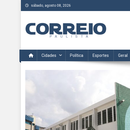
Skip
sábado, agosto 08, 2026
to
content
Correio Paulista
Acompanhe as últimas notícias da região no Correio Paulis
Cidades
Política
Esportes
Geral