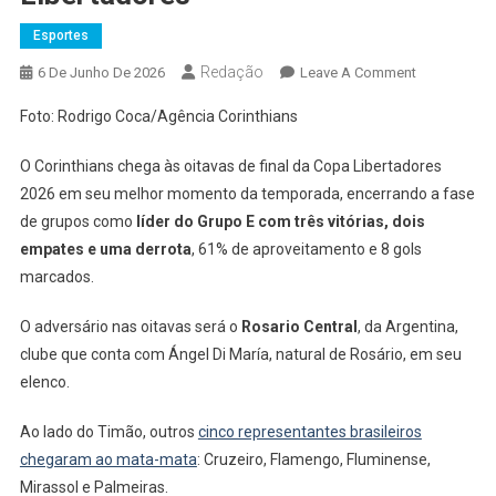
Esportes
Redação
On
6 De Junho De 2026
Leave A Comment
Corinthians
Foto: Rodrigo Coca/Agência Corinthians
Enfrenta
Di
O Corinthians chega às oitavas de final da Copa Libertadores
María
2026 em seu melhor momento da temporada, encerrando a fase
E
de grupos como
líder do Grupo E com três vitórias, dois
Rosario
empates e uma derrota
, 61% de aproveitamento e 8 gols
Central
Nas
marcados.
Oitavas
O adversário nas oitavas será o
Rosario Central
, da Argentina,
Da
Libertadore
clube que conta com Ángel Di María, natural de Rosário, em seu
elenco.
Ao lado do Timão, outros
cinco representantes brasileiros
chegaram ao mata-mata
: Cruzeiro, Flamengo, Fluminense,
Mirassol e Palmeiras.