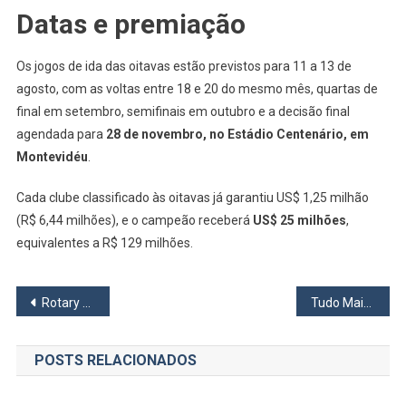
Datas e premiação
Os jogos de ida das oitavas estão previstos para 11 a 13 de
agosto, com as voltas entre 18 e 20 do mesmo mês, quartas de
final em setembro, semifinais em outubro e a decisão final
agendada para
28 de novembro, no Estádio Centenário, em
Montevidéu
.
Cada clube classificado às oitavas já garantiu US$ 1,25 milhão
(R$ 6,44 milhões), e o campeão receberá
US$ 25 milhões
,
equivalentes a R$ 129 milhões.
Navegação
Rotary Club Osasco
Tudo Mais Calmo
de
POSTS RELACIONADOS
Post