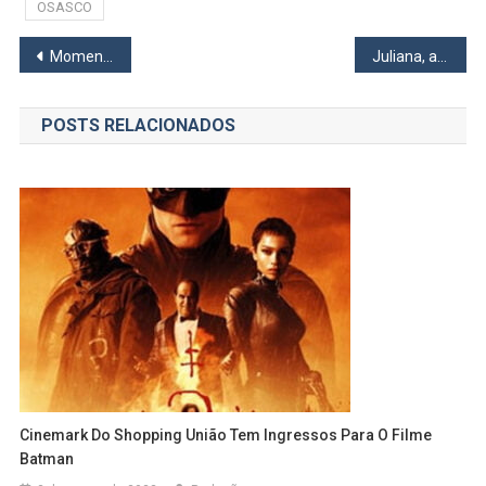
OSASCO
Navegação
Momentos Televisivos
Juliana, a idealizadora do Dama de Copas
de
POSTS RELACIONADOS
Post
Cinemark Do Shopping União Tem Ingressos Para O Filme
Batman