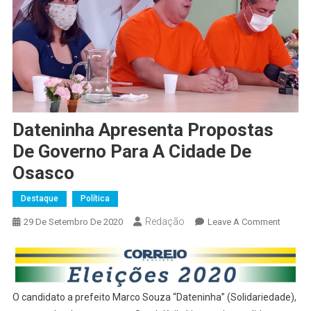
Dateninha Apresenta Propostas
De Governo Para A Cidade De
Osasco
Destaque
Política
Redação
On
29 De Setembro De 2020
Leave A Comment
Dateni
Aprese
Propos
De
O candidato a prefeito Marco Souza “Dateninha” (Solidariedade),
Govern