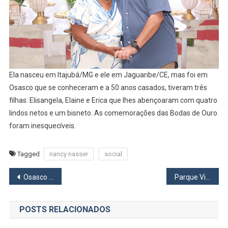
Ela nasceu em Itajubá/MG e ele em Jaguaribe/CE, mas foi em
Osasco que se conheceram e a 50 anos casados, tiveram três
filhas: Elisangela, Elaine e Erica que lhes abençoaram com quatro
lindos netos e um bisneto. As comemorações das Bodas de Ouro
foram inesquecíveis.
Tagged
nancy nasser
social
Navegação
Osasco Audax perde a invencibilidade para o Rio Branco
Parque Viana ganhará maternal e campo de futebol com área de lazer
de
POSTS RELACIONADOS
Post