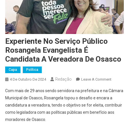
Experiente No Serviço Público
Rosangela Evangelista É
Candidata A Vereadora De Osasco
Capa
Política
Redação
On
4 De Outubro De 2024
Leave A Comment
Experiente
Com mais de 29 anos sendo servidora na prefeitura e na Câmara
No
Municipal de Osasco, Rosangela topou o desafio e encara a
Serviço
candidatura a vereadora, tendo o objetivo se for eleita, contribuir
Público
como legisladora com as políticas públicas em benefício aos
Rosangela
Evangelist
moradores de Osasco.
É