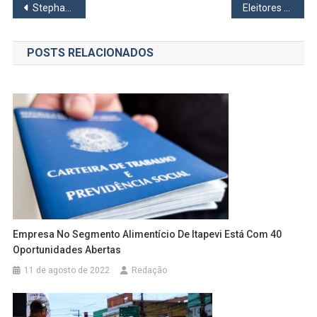
Navegação
Stephane Rossi recebe o apoio da ex-primeira-dama Michelle Bolsonaro
Eleitores vão às urnas escolher seus representantes neste domingo (6)
de
POSTS RELACIONADOS
Post
Empresa No Segmento Alimentício De Itapevi Está Com 40
Oportunidades Abertas
11 de agosto de 2022
Redação