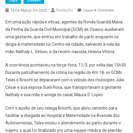
Capa
Cidades
Redação
On
14 De Março De 2025
Leave A Comment
GCMs
Em uma ação rápida e eficaz, agentes da Ronda Guardiã Maria
De
da Penha da Guarda Civil Municipal (GCM) de Osasco auxiliaram
Osasco
uma gestante, que entrou em trabalho de parto enquanto se
Auxiliam
dirigia à maternidade no Centro da cidade, salvando a vida da
Em
Parto
mãe, Nathaly L. Veloso, e da recém-nascida, Helena Vitória.
A ocorrência aconteceu na terça-feira, 11/3, por volta das 15h30.
Durante patrulhamento de rotina na região do Km 18, os GCMs
Teles e Brisotti se depararam com o veículo dos munícipes Júlio
César e sua esposa Sueli Rosa, que transportavam a gestante
Nathaly e sua mãe e amiga do casal, Maura S. Lopes.
Com o auxílio de seu colega Brisotti, que abriu caminho para
facilitar a chegada ao Hospital e Maternidade na Avenida dos
Autonomistas, Teles iniciou o atendimento ao parto durante o
trajeto, o qual foi finalizado por uma equipe médica de plantão