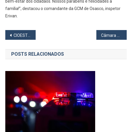
bem-estar dos cidadãos. Nossos parabéns e felicidades à
família!”, destacou o comandante da GCM de Osasco, inspetor
Erivan.
Navegação
CIOESTE Recomenda Estado de Emergência Diante do Aumento de Casos de Dengue
Câmara Municipal de Osasco Reconhece Entidades e Personalidades em Sessão Ordinária
de
POSTS RELACIONADOS
Post