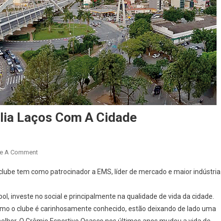
lia Laços Com A Cidade
On
e A Comment
Grêmio
 clube tem como patrocinador a EMS, líder de mercado e maior indústria
Esportivo
Osasco
l, investe no social e principalmente na qualidade de vida da cidade.
Amplia
mo o clube é carinhosamente conhecido, estão deixando de lado uma
Laços
Com