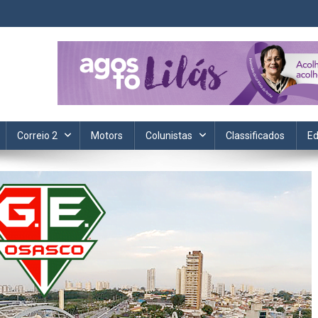
ta. Informação, política, saúde, economia, esportes e cotidiano.
Correio 2
Motors
Colunistas
Classificados
Ed