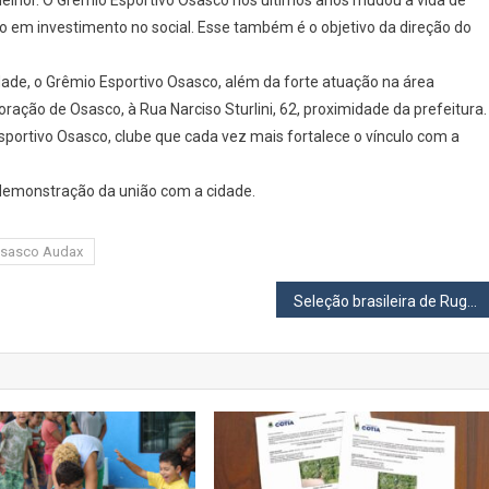
elhor. O Grêmio Esportivo Osasco nos últimos anos mudou a vida de
A
o em investimento no social. Esse também é o objetivo da direção do
Cidade
dade, o Grêmio Esportivo Osasco, além da forte atuação na área
oração de Osasco, à Rua Narciso Sturlini, 62, proximidade da prefeitura.
Esportivo Osasco, clube que cada vez mais fortalece o vínculo com a
demonstração da união com a cidade.
sasco Audax
Seleção brasileira de Rugby encara Uruguai no Rochdale pelo Sul-Americano