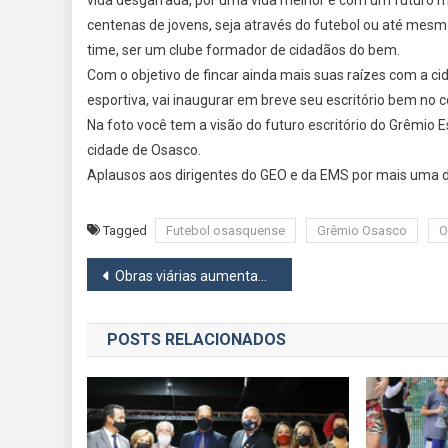
vida desgarrada, por uma vida melhor e com um futuro m
centenas de jovens, seja através do futebol ou até mesm
time, ser um clube formador de cidadãos do bem.
Com o objetivo de fincar ainda mais suas raízes com a ci
esportiva, vai inaugurar em breve seu escritório bem no c
Na foto você tem a visão do futuro escritório do Grêmio 
cidade de Osasco.
Aplausos aos dirigentes do GEO e da EMS por mais uma 
Tagged
Futebol osasquense
Grêmio Osasco
O
Navegação
Obras viárias aumentam fluidez em Barueri
de
POSTS RELACIONADOS
Post