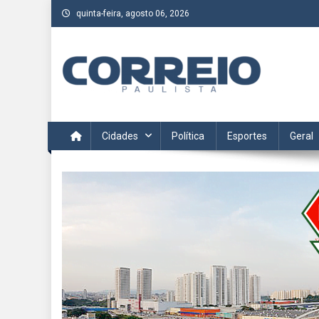
Skip
quinta-feira, agosto 06, 2026
to
content
Correio Paulista
Acompanhe as últimas notícias da região no Correio Paulis
Cidades
Política
Esportes
Geral