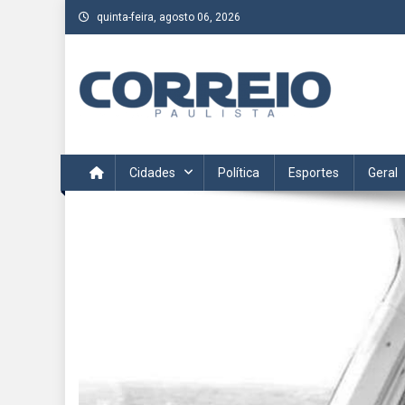
Skip
quinta-feira, agosto 06, 2026
to
content
Correio Paulista
Acompanhe as últimas notícias da região no Correio Paulis
Cidades
Política
Esportes
Geral