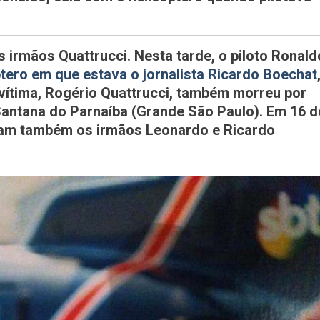
Que
Levava
Boechat
s irmãos Quattrucci. Nesta tarde, o piloto Ronald
Também
ptero em que estava o jornalista Ricardo Boechat
Morreu
 vítima, Rogério Quattrucci, também morreu por
Em
antana do Parnaíba (Grande São Paulo). Em 16 d
Acidente
ram também os irmãos Leonardo e Ricardo
Aéreo