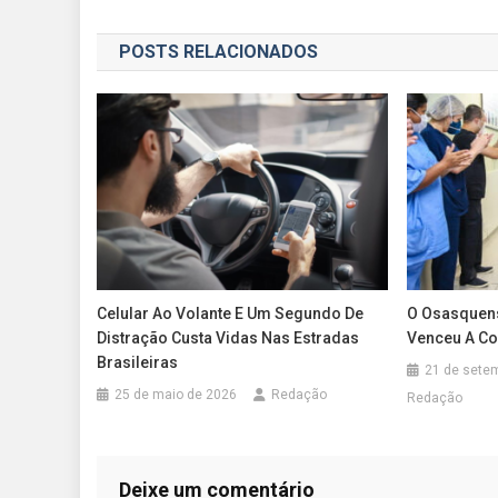
de
POSTS RELACIONADOS
Post
Celular Ao Volante E Um Segundo De
O Osasquens
Distração Custa Vidas Nas Estradas
Venceu A Co
Brasileiras
21 de sete
25 de maio de 2026
Redação
Redação
Deixe um comentário