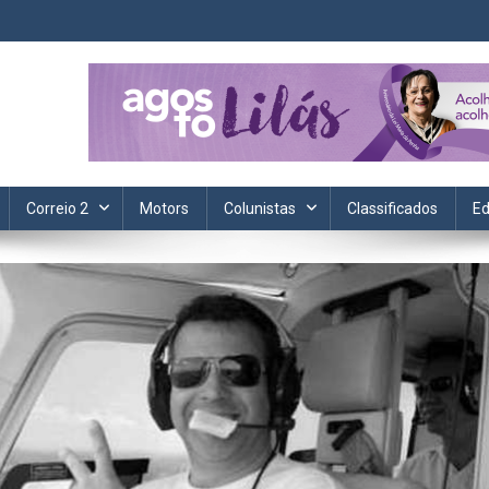
ta. Informação, política, saúde, economia, esportes e cotidiano.
Correio 2
Motors
Colunistas
Classificados
Ed