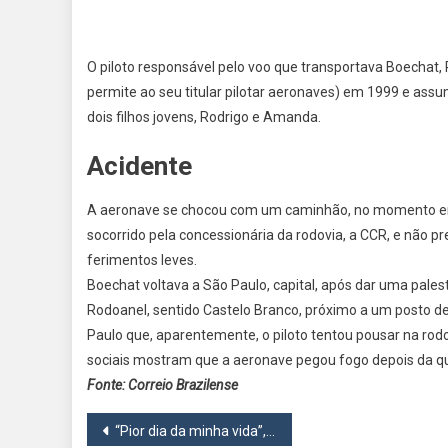
O piloto responsável pelo voo que transportava Boechat, 
permite ao seu titular pilotar aeronaves) em 1999 e ass
dois filhos jovens, Rodrigo e Amanda.
Acidente
A aeronave se chocou com um caminhão, no momento em 
socorrido pela concessionária da rodovia, a CCR, e não p
ferimentos leves.
Boechat voltava a São Paulo, capital, após dar uma pales
Rodoanel, sentido Castelo Branco, próximo a um posto de
Paulo que, aparentemente, o piloto tentou pousar na rod
sociais mostram que a aeronave pegou fogo depois da qu
Fonte: Correio Brazilense
Navegação
“Pior dia da minha vida”, diz Veruska, mulher de Boechat