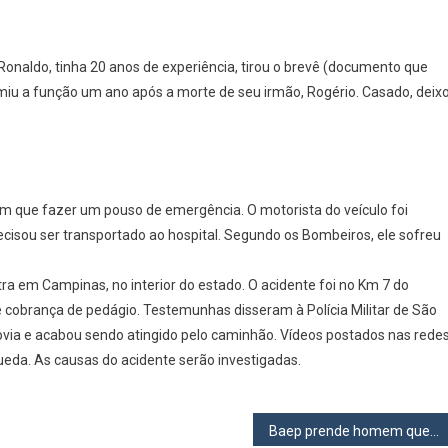
Ronaldo, tinha 20 anos de experiência, tirou o brevê (documento que
umiu a função um ano após a morte de seu irmão, Rogério. Casado, deix
que fazer um pouso de emergência. O motorista do veículo foi
recisou ser transportado ao hospital. Segundo os Bombeiros, ele sofreu
tra em Campinas, no interior do estado. O acidente foi no Km 7 do
 cobrança de pedágio. Testemunhas disseram à Polícia Militar de São
ovia e acabou sendo atingido pelo caminhão. Vídeos postados nas rede
eda. As causas do acidente serão investigadas.
Baep prende homem que roubou lava-rápido no São Vitor em Osasco