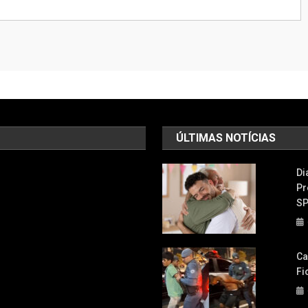
ÚLTIMAS NOTÍCIAS
Di
Pr
S
Ca
Fi