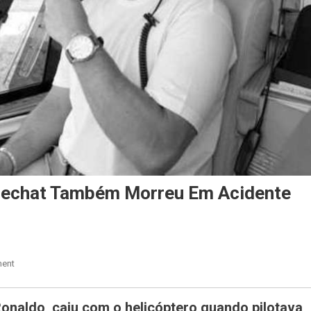
Boechat Também Morreu Em Acidente
On
ent
Irmão
De
onaldo, caiu com o helicóptero quando pilotava
Piloto