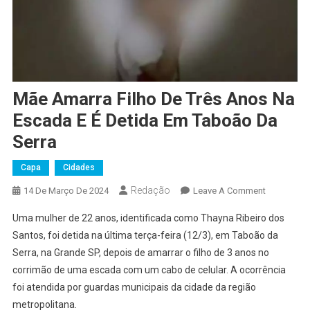
Mãe Amarra Filho De Três Anos Na
Escada E É Detida Em Taboão Da
Serra
Capa
Cidades
Redação
On
14 De Março De 2024
Leave A Comment
Mãe
Uma mulher de 22 anos, identificada como Thayna Ribeiro dos
Amarra
Santos, foi detida na última terça-feira (12/3), em Taboão da
Filho
Serra, na Grande SP, depois de amarrar o filho de 3 anos no
De
corrimão de uma escada com um cabo de celular. A ocorrência
Três
Anos
foi atendida por guardas municipais da cidade da região
Na
metropolitana.