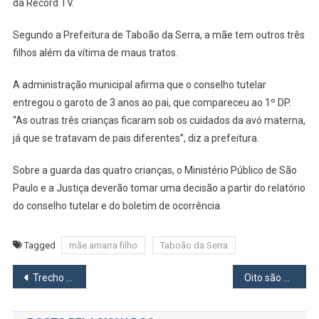
da Record TV.
Segundo a Prefeitura de Taboão da Serra, a mãe tem outros três
filhos além da vítima de maus tratos.
A administração municipal afirma que o conselho tutelar
entregou o garoto de 3 anos ao pai, que compareceu ao 1º DP.
“As outras três crianças ficaram sob os cuidados da avó materna,
já que se tratavam de pais diferentes”, diz a prefeitura.
Sobre a guarda das quatro crianças, o Ministério Público de São
Paulo e a Justiça deverão tomar uma decisão a partir do relatório
do conselho tutelar e do boletim de ocorrência.
Tagged
mãe amarra filho
Taboão da Serra
Navegação
Trecho da avenida Fuad Auda é liberada em Osasco pela CCR ViaOeste
Oito são presos em fábrica clandestina de sabão em Santana de Parnaíba
de