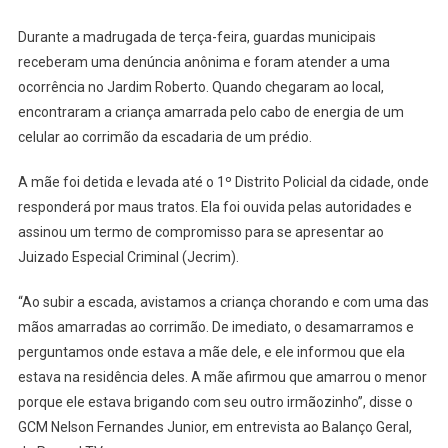
Escada
E
Durante a madrugada de terça-feira, guardas municipais
É
receberam uma denúncia anônima e foram atender a uma
Detida
ocorrência no Jardim Roberto. Quando chegaram ao local,
Em
encontraram a criança amarrada pelo cabo de energia de um
Taboão
celular ao corrimão da escadaria de um prédio.
Da
Serra
A mãe foi detida e levada até o 1º Distrito Policial da cidade, onde
responderá por maus tratos. Ela foi ouvida pelas autoridades e
assinou um termo de compromisso para se apresentar ao
Juizado Especial Criminal (Jecrim).
“Ao subir a escada, avistamos a criança chorando e com uma das
mãos amarradas ao corrimão. De imediato, o desamarramos e
perguntamos onde estava a mãe dele, e ele informou que ela
estava na residência deles. A mãe afirmou que amarrou o menor
porque ele estava brigando com seu outro irmãozinho”, disse o
GCM Nelson Fernandes Junior, em entrevista ao Balanço Geral,