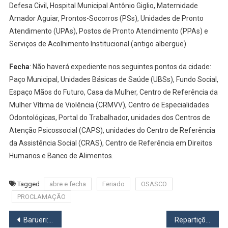
Defesa Civil, Hospital Municipal Antônio Giglio, Maternidade
Amador Aguiar, Prontos-Socorros (PSs), Unidades de Pronto
Atendimento (UPAs), Postos de Pronto Atendimento (PPAs) e
Serviços de Acolhimento Institucional (antigo albergue).
Fecha
: Não haverá expediente nos seguintes pontos da cidade:
Paço Municipal, Unidades Básicas de Saúde (UBSs), Fundo Social,
Espaço Mãos do Futuro, Casa da Mulher, Centro de Referência da
Mulher Vítima de Violência (CRMVV), Centro de Especialidades
Odontológicas, Portal do Trabalhador, unidades dos Centros de
Atenção Psicossocial (CAPS), unidades do Centro de Referência
da Assistência Social (CRAS), Centro de Referência em Direitos
Humanos e Banco de Alimentos.
Tagged
abre e fecha
Feriado
OSASCO
PROCLAMAÇÃO
Navegação
Barueri: Veja o que abre e fecha no feriado prolongado
Repartições públicas municipais não terão expediente nos dias 14 e 15 em Cotia