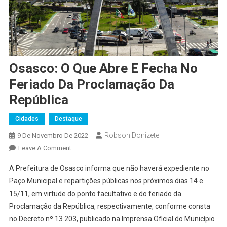
Osasco: O Que Abre E Fecha No
Feriado Da Proclamação Da
República
Cidades
Destaque
Robson Donizete
9 De Novembro De 2022
On
Leave A Comment
Osasco:
A Prefeitura de Osasco informa que não haverá expediente no
O
Paço Municipal e repartições públicas nos próximos dias 14 e
Que
15/11, em virtude do ponto facultativo e do feriado da
Abre
Proclamação da República, respectivamente, conforme consta
E
Fecha
no Decreto nº 13.203, publicado na Imprensa Oficial do Município