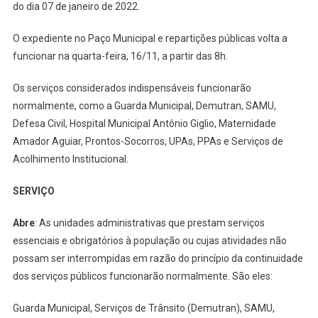
No
do dia 07 de janeiro de 2022.
Feriado
Da
O expediente no Paço Municipal e repartições públicas volta a
Proclamação
funcionar na quarta-feira, 16/11, a partir das 8h.
Da
República
Os serviços considerados indispensáveis funcionarão
normalmente, como a Guarda Municipal, Demutran, SAMU,
Defesa Civil, Hospital Municipal Antônio Giglio, Maternidade
Amador Aguiar, Prontos-Socorros, UPAs, PPAs e Serviços de
Acolhimento Institucional.
SERVIÇO
Abre
: As unidades administrativas que prestam serviços
essenciais e obrigatórios à população ou cujas atividades não
possam ser interrompidas em razão do princípio da continuidade
dos serviços públicos funcionarão normalmente. São eles:
Guarda Municipal, Serviços de Trânsito (Demutran), SAMU,