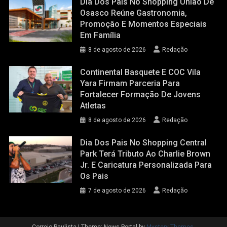
Dia Dos Pais No Shopping União De
Osasco Reúne Gastronomia,
Promoção E Momentos Especiais
Em Família
8 de agosto de 2026
Redação
Continental Basquete E COC Vila
Yara Firmam Parceria Para
Fortalecer Formação De Jovens
Atletas
8 de agosto de 2026
Redação
Dia Dos Pais No Shopping Central
Park Terá Tributo Ao Charlie Brown
Jr. E Caricatura Personalizada Para
Os Pais
7 de agosto de 2026
Redação
Correio Paulista
|
Theme: News Portal by
Mystery Themes
.