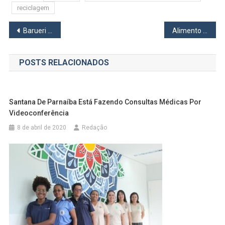
reciclagem
Navegação
Barueri abre inscrições para cursos de qualificação profissional gratuitos
Alimento distribuído para moradores em situação de rua provoca a morte de 2 pessoas e um cão em Itapevi
de
POSTS RELACIONADOS
Post
Santana De Parnaíba Está Fazendo Consultas Médicas Por
Videoconferência
8 de abril de 2020
Redação