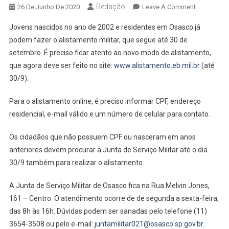
Redação
On
26 De Junho De 2020
Leave A Comment
Osasquens
Jovens nascidos no ano de 2002 e residentes em Osasco já
Nascidos
podem fazer o alistamento militar, que segue até 30 de
Em
setembro. É preciso ficar atento ao novo modo de alistamento,
2002
que agora deve ser feito no site:
www.alistamento.eb.mil.br
Já
(até
Podem
30/9).
Se
Alistar
Para o alistamento online, é preciso informar CPF, endereço
residencial, e-mail válido e um número de celular para contato.
Os cidadãos que não possuem CPF ou nasceram em anos
anteriores devem procurar a Junta de Serviço Militar até o dia
30/9 também para realizar o alistamento.
A Junta de Serviço Militar de Osasco fica na Rua Melvin Jones,
161 – Centro. O atendimento ocorre de de segunda a sexta-feira,
das 8h às 16h. Dúvidas podem ser sanadas pelo telefone (11)
3654-3508 ou pelo e-mail:
juntamilitar021@osasco.sp.gov.br
.