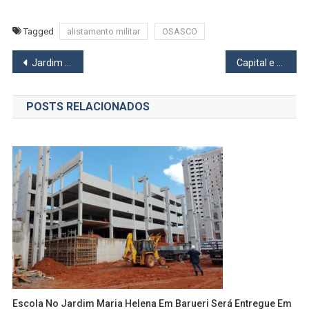
Tagged
alistamento militar
OSASCO
Navegação
Jardim Mutinga em Osasco vai ganhar creche em período integral para 94 crianças
Capital e Cotia poderão abrir bares, restaurantes e salões de beleza
de
POSTS RELACIONADOS
Post
Escola No Jardim Maria Helena Em Barueri Será Entregue Em