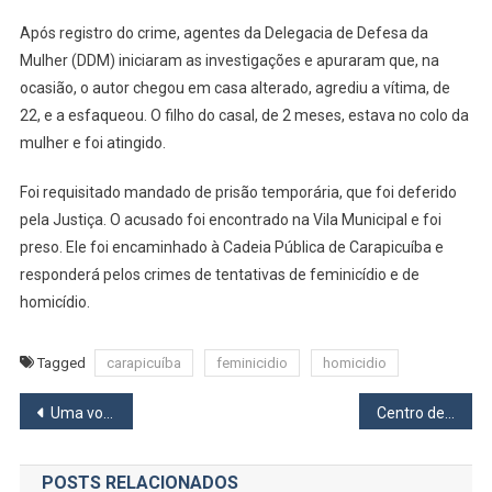
A
Após registro do crime, agentes da Delegacia de Defesa da
Mulher
E
Mulher (DDM) iniciaram as investigações e apuraram que, na
O
ocasião, o autor chegou em casa alterado, agrediu a vítima, de
Filho
22, e a esfaqueou. O filho do casal, de 2 meses, estava no colo da
De
mulher e foi atingido.
2
Meses
Foi requisitado mandado de prisão temporária, que foi deferido
Em
pela Justiça. O acusado foi encontrado na Vila Municipal e foi
Carapicuíba
preso. Ele foi encaminhado à Cadeia Pública de Carapicuíba e
responderá pelos crimes de tentativas de feminicídio e de
homicídio.
Tagged
carapicuíba
feminicidio
homicidio
Navegação
Uma volta pelo passado
Centro de Especialidades de Barueri será inaugurado na segunda, 3
de
POSTS RELACIONADOS