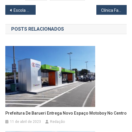
Navegação
Escola Estadual de Osasco mostra que é possível uma educação pública de qualidade
Clínica Fares faz doação para Lar de Idosos de Osasco
de
POSTS RELACIONADOS
Post
Prefeitura De Barueri Entrega Novo Espaço Motoboy No Centro
11 de abril de 2023
Redação