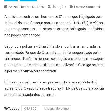
Redação
On
22 De Setembro De 2020
Leave A Comment
Polícia
A polícia encontrou um homem de 31 anos que foi julgado pelo
Salva
‘tribunal do crime’ e seria morto na segunda-feira (21). A vítima,
Vítima
que tem passagem por tráfico de drogas, foi julgado por dívidas
De
não pagas com facção.
Tribuna
Do
Segundo a polícia, a vítima tinha ido encontrar a namorada na
Crime
Em
comunidade Parque do Girassol quando foi sequestrado pelos
Osasco
criminosos. Porém, o homem conseguiu enviar uma mensagem
para um amigo e compartilhar sua localização. O amigo acionou
a polícia e a vítima foi encontrada.
Dois sequestradores foram presos no local e um celular foi
apreendido. O caso foi registrado no 1º DP de Osasco e a polícia
procura os mandantes do crime.
Tagged
OSASCO
tribunal do crime