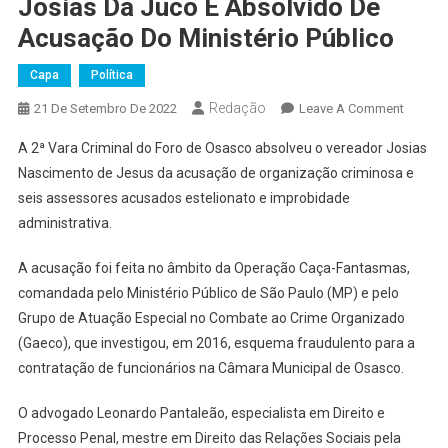
Josias Da Juco É Absolvido De
Acusação Do Ministério Público
Capa
Política
Redação
On
21 De Setembro De 2022
Leave A Comment
Por
A 2ª Vara Criminal do Foro de Osasco absolveu o vereador Josias
Falta
Nascimento de Jesus da acusação de organização criminosa e
De
seis assessores acusados estelionato e improbidade
Provas,
administrativa.
Veread
Josias
A acusação foi feita no âmbito da Operação Caça-Fantasmas,
Da
Juco
comandada pelo Ministério Público de São Paulo (MP) e pelo
É
Grupo de Atuação Especial no Combate ao Crime Organizado
Absolv
(Gaeco), que investigou, em 2016, esquema fraudulento para a
De
contratação de funcionários na Câmara Municipal de Osasco.
Acusaç
Do
O advogado Leonardo Pantaleão, especialista em Direito e
Ministé
Processo Penal, mestre em Direito das Relações Sociais pela