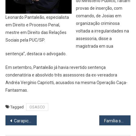
do Ministério Público, faltam
provas de inserção, com
comando, de Josias em
Leonardo Pantaleão, especialista
organização criminosa
em Direito e Processo Penal,
voltada a irregularidades na
mestre em Direito das Relações
assessoria, disse a
Sociais pela PUC/SP.
magistrada em sua
sentença”, destaca o advogado.
Em setembro, Pantaleão já havia revertido sentença
condenatória e absolvido três assessores da ex-vereadora
Andréa Vergínio Capriotti, acusados na mesma Operação Caça-
Fantasmas.
Tagged
OSASCO
Navegação
Carapicuíba realiza chamamento para munícipes aptos ao Programa Vale Gás
Família se pronuncia sobre desaparecimento da Paloma no último domingo
de