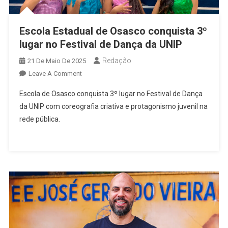
Escola Estadual de Osasco conquista 3º
lugar no Festival de Dança da UNIP
Redação
21 De Maio De 2025
On
Leave A Comment
Escola
Escola de Osasco conquista 3º lugar no Festival de Dança
Estadual
da UNIP com coreografia criativa e protagonismo juvenil na
De
rede pública.
Osasco
Conquista
3º
Lugar
No
Festival
De
Dança
Da
UNIP