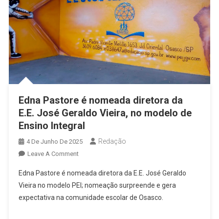
Edna Pastore é nomeada diretora da
E.E. José Geraldo Vieira, no modelo de
Ensino Integral
Redação
4 De Junho De 2025
On
Leave A Comment
Edna
Edna Pastore é nomeada diretora da E.E. José Geraldo
Pastore
Vieira no modelo PEI; nomeação surpreende e gera
É
expectativa na comunidade escolar de Osasco.
Nomeada
Diretora