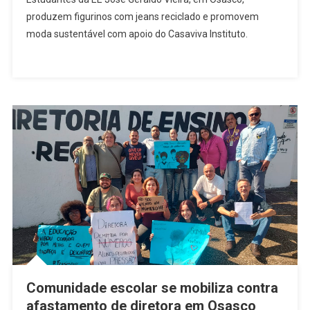
De
produzem figurinos com jeans reciclado e promovem
Osasco
moda sustentável com apoio do Casaviva Instituto.
Criam
Moda
Sustentável
Com
Jeans
Reciclado
Comunidade escolar se mobiliza contra
afastamento de diretora em Osasco