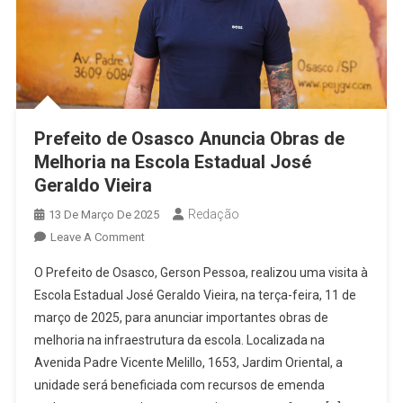
Prefeito de Osasco Anuncia Obras de
Melhoria na Escola Estadual José
Geraldo Vieira
Redação
13 De Março De 2025
On
Leave A Comment
Prefeito
O Prefeito de Osasco, Gerson Pessoa, realizou uma visita à
De
Escola Estadual José Geraldo Vieira, na terça-feira, 11 de
Osasco
março de 2025, para anunciar importantes obras de
Anuncia
melhoria na infraestrutura da escola. Localizada na
Obras
De
Avenida Padre Vicente Melillo, 1653, Jardim Oriental, a
Melhoria
unidade será beneficiada com recursos de emenda
Na