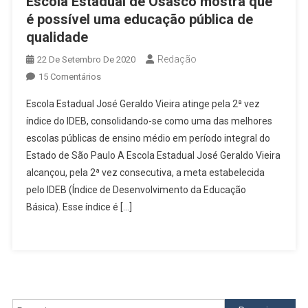
Escola Estadual de Osasco mostra que
é possível uma educação pública de
qualidade
Redação
22 De Setembro De 2020
Em
15 Comentários
Escola
Escola Estadual José Geraldo Vieira atinge pela 2ª vez
Estadual
índice do IDEB, consolidando-se como uma das melhores
De
escolas públicas de ensino médio em período integral do
Osasco
Estado de São Paulo A Escola Estadual José Geraldo Vieira
Mostra
Que
alcançou, pela 2ª vez consecutiva, a meta estabelecida
É
pelo IDEB (Índice de Desenvolvimento da Educação
Possível
Básica). Esse índice é […]
Uma
Educação
Pública
De
Qualidade
Pesquisar