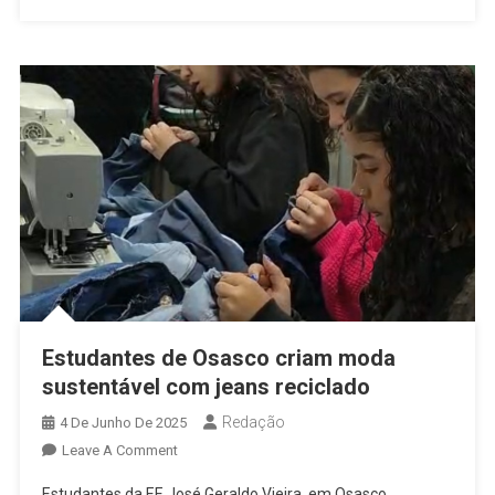
Da
E.E.
José
Geraldo
Vieira,
No
Modelo
De
Ensino
Integral
Estudantes de Osasco criam moda
sustentável com jeans reciclado
Redação
4 De Junho De 2025
On
Leave A Comment
Estudantes
Estudantes da EE José Geraldo Vieira, em Osasco,