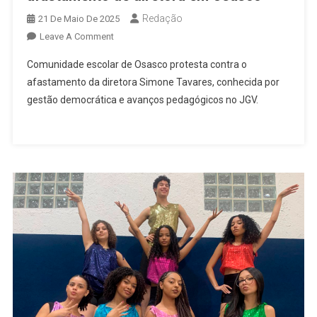
Redação
21 De Maio De 2025
On
Leave A Comment
Comunidade
Comunidade escolar de Osasco protesta contra o
Escolar
afastamento da diretora Simone Tavares, conhecida por
Se
gestão democrática e avanços pedagógicos no JGV.
Mobiliza
Contra
Afastamento
De
Diretora
Em
Osasco