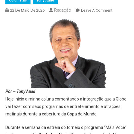
Colunistas
Tony Auad
Redação
On
22 De Maio De 2026
Leave A Comment
Tony
Auad
E
Os
Bastidores
Da
Tv:
Integração
Na
Tv
Globo
Por – Tony Auad
Hoje inicio a minha coluna comentando a integração que a Globo
vai fazer com seus programas de entretenimento e atrações
matinais durante a cobertura da Copa do Mundo.
Durante a semana da estreia do torneio o programa “Mais Você”