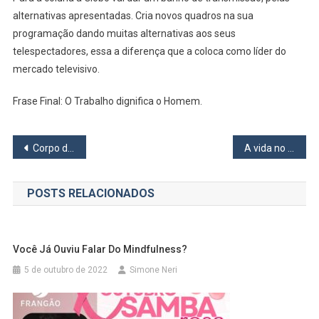
alternativas apresentadas. Cria novos quadros na sua
programação dando muitas alternativas aos seus
telespectadores, essa a diferença que a coloca como líder do
mercado televisivo.
Frase Final: O Trabalho dignifica o Homem.
Navegação
Corpo de Nutricionista
A vida no percurso
de
POSTS RELACIONADOS
Post
Você Já Ouviu Falar Do Mindfulness?
5 de outubro de 2022
Simone Neri