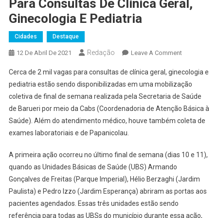
Para Consultas De Clínica Geral,
Ginecologia E Pediatria
Cidades
Destaque
Redação
On
12 De Abril De 2021
Leave A Comment
Barueri
Cerca de 2 mil vagas para consultas de clínica geral, ginecologia e
Disponibiliz
pediatria estão sendo disponibilizadas em uma mobilização
2
coletiva de final de semana realizada pela Secretaria de Saúde
Mil
de Barueri por meio da Cabs (Coordenadoria de Atenção Básica à
Vagas
Para
Saúde). Além do atendimento médico, houve também coleta de
Consultas
exames laboratoriais e de Papanicolau.
De
Clínica
A primeira ação ocorreu no último final de semana (dias 10 e 11),
Geral,
quando as Unidades Básicas de Saúde (UBS) Armando
Ginecologia
Gonçalves de Freitas (Parque Imperial), Hélio Berzaghi (Jardim
E
Paulista) e Pedro Izzo (Jardim Esperança) abriram as portas aos
Pediatria
pacientes agendados. Essas três unidades estão sendo
referência para todas as UBSs do município durante essa ação,