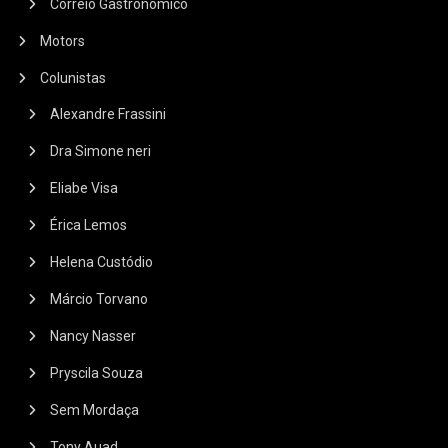
Correio Gastronômico
Motors
Colunistas
Alexandre Frassini
Dra Simone neri
Eliabe Visa
Érica Lemos
Helena Custódio
Márcio Torvano
Nancy Nasser
Pryscila Souza
Sem Mordaça
Tony Auad