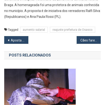
Braga. A homenageada foi uma protetora de animais conhecida
no município. A proposta é de iniciativa dos vereadores Ralfi Silva
(Republicanos) e Ana Paula Rossi (PL).
Tagged
aumento salarial
reajuste prefeitura de Osasco
Navegação
Aposta de Osasco leva prêmio da Lotofácil
Cães farejadores auxiliam na prisão de seis pessoas por tráfico de drogas em Santana de Parnaíba
de
POSTS RELACIONADOS
Post