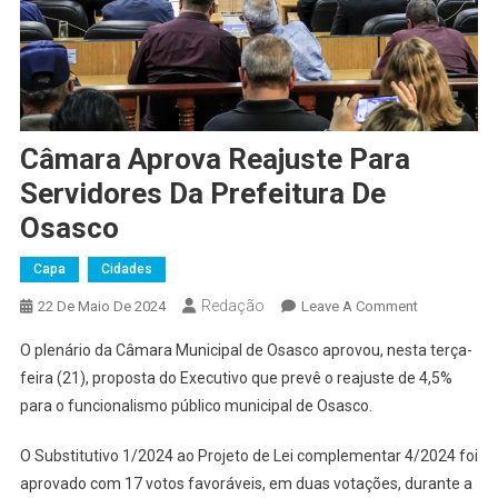
Câmara Aprova Reajuste Para
Servidores Da Prefeitura De
Osasco
Capa
Cidades
Redação
On
22 De Maio De 2024
Leave A Comment
Câmara
O plenário da Câmara Municipal de Osasco aprovou, nesta terça-
Aprova
feira (21), proposta do Executivo que prevê o reajuste de 4,5%
Reajuste
para o funcionalismo público municipal de Osasco.
Para
Servidores
O Substitutivo 1/2024 ao Projeto de Lei complementar 4/2024 foi
Da
aprovado com 17 votos favoráveis, em duas votações, durante a
Prefeitura