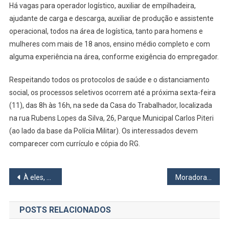
Há vagas para operador logístico, auxiliar de empilhadeira,
300
Vagas
ajudante de carga e descarga, auxiliar de produção e assistente
De
operacional, todos na área de logística, tanto para homens e
Emprego
mulheres com mais de 18 anos, ensino médio completo e com
Em
alguma experiência na área, conforme exigência do empregador.
Aberto
Respeitando todos os protocolos de saúde e o distanciamento
social, os processos seletivos ocorrem até a próxima sexta-feira
(11), das 8h às 16h, na sede da Casa do Trabalhador, localizada
na rua Rubens Lopes da Silva, 26, Parque Municipal Carlos Piteri
(ao lado da base da Polícia Militar). Os interessados devem
comparecer com currículo e cópia do RG.
Navegação
À eles, Nudes!
Moradoras de Osasco se unem em Mandato Coletivo
de
POSTS RELACIONADOS
Post