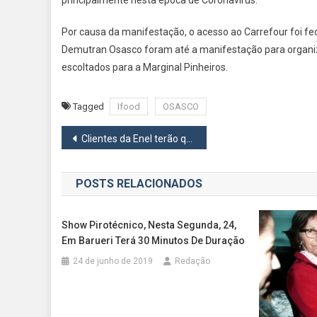
Por causa da manifestação, o acesso ao Carrefour foi fech
Demutran Osasco foram até a manifestação para organiza
escoltados para a Marginal Pinheiros.
Tagged
Ifood
OSASCO
Navegação
Clientes da Enel terão que fazer a autoleitura do medidor de energia
de
POSTS RELACIONADOS
Post
Show Pirotécnico, Nesta Segunda, 24,
Em Barueri Terá 30 Minutos De Duração
24 de junho de 2019
Redação