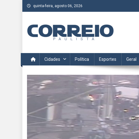
Skip
quinta-feira, agosto 06, 2026
to
content
Correio Paulista
Acompanhe as últimas notícias da região no Correio Paulis
Cidades
Política
Esportes
Geral