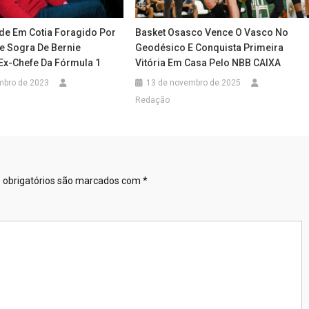
nde Em Cotia Foragido Por
Basket Osasco Vence O Vasco No
e Sogra De Bernie
Geodésico E Conquista Primeira
 Ex-Chefe Da Fórmula 1
Vitória Em Casa Pelo NBB CAIXA
mbro de 2023
13 de novembro de 2025
Redação
obrigatórios são marcados com
*