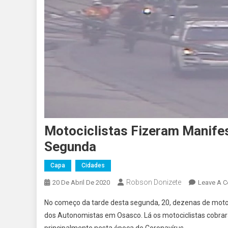
Motociclistas Fizeram Manife
Segunda
Capa
Cidades
Robson Donizete
20 De Abril De 2020
Leave A 
No começo da tarde desta segunda, 20, dezenas de motoc
dos Autonomistas em Osasco. Lá os motociclistas cobrar
principalmente nesta época de Coronavírus.