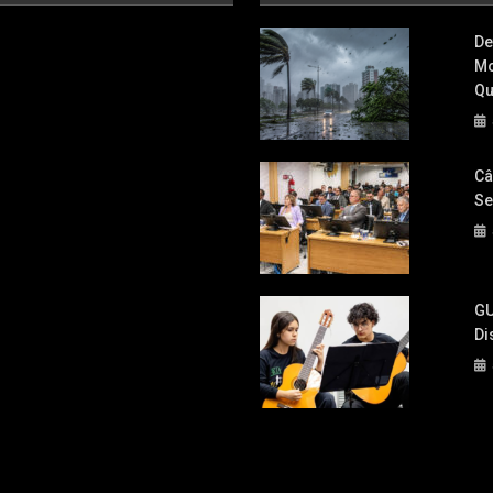
De
Mo
Qu
Câ
Se
GU
Di