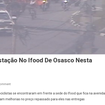
stação No Ifood De Osasco Nesta
On
Comment
Motociclistas
iclistas se encontraram em frente a sede do Ifood que fica na avenida
Fizeram
am melhorias no preço repassado para eles nas entregas
Manifestação