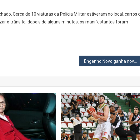
No
Ifood
ado. Cerca de 10 viaturas da Polícia Militar estiveram no local, carros 
De
r o trânsito, depois de alguns minutos, os manifestantes foram
Osasco
Nesta
Segunda
Engenho Novo ganha nova UBS nesta quarta, 22