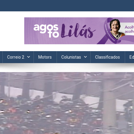
ta. Informação, política, saúde, economia, esportes e cotidiano.
Correio 2
Motors
Colunistas
Classificados
Ed