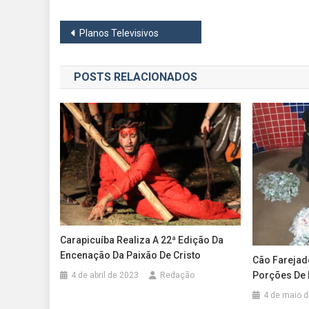
Navegação
Planos Televisivos
de
POSTS RELACIONADOS
Post
Carapicuíba Realiza A 22ª Edição Da
Encenação Da Paixão De Cristo
Cão Farejad
Porções De 
4 de abril de 2023
Redação
4 de maio 