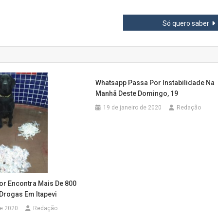
Medicado
E
Só quero saber
Agora
Passa
Por
Exames
Whatsapp Passa Por Instabilidade Na
Manhã Deste Domingo, 19
19 de janeiro de 2020
Redação
or Encontra Mais De 800
Drogas Em Itapevi
de 2020
Redação