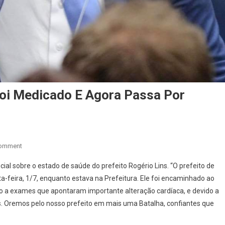
Foi Medicado E Agora Passa Por
On
Comment
Rogério
ial sobre o estado de saúde do prefeito Rogério Lins. “O prefeito de
Lins
ta-feira, 1/7, enquanto estava na Prefeitura. Ele foi encaminhado ao
Teve
ido a exames que apontaram importante alteração cardíaca, e devido a
Mal-
s. Oremos pelo nosso prefeito em mais uma Batalha, confiantes que
Estar,
Foi