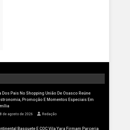
a Dos Pais No Shopping União De Osasco Reúne
stronomia, Promoção E Momentos Especiais Em
mília
8 de agosto de 2026
Redação
ntinental Basquete E COC Vila Yara Firmam Parceria