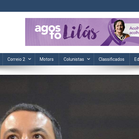
ta. Informação, política, saúde, economia, esportes e cotidiano.
Correio 2
Motors
Colunistas
Classificados
Ed