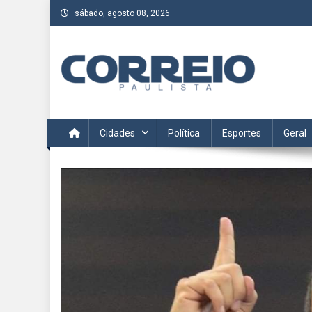
Skip
sábado, agosto 08, 2026
to
content
Correio Paulista
Acompanhe as últimas notícias da região no Correio Paulis
Cidades
Política
Esportes
Geral