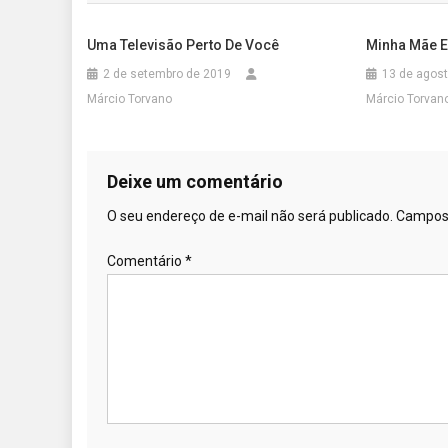
Post
Uma Televisão Perto De Você
Minha Mãe E
2 de setembro de 2019
13 de agos
Márcio Torvano
Márcio Torvan
Deixe um comentário
O seu endereço de e-mail não será publicado.
Campos 
Comentário
*