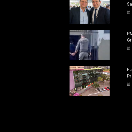
Sa
PM
Gr
Fu
Pr