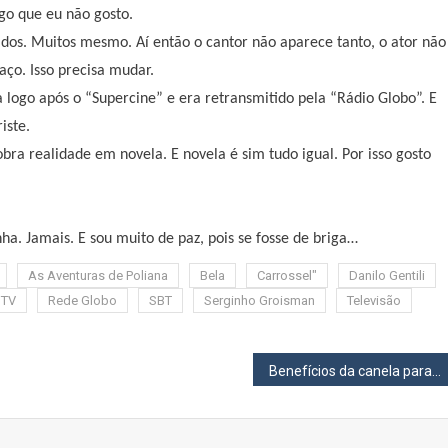
go que eu não gosto.
dos. Muitos mesmo. Aí então o cantor não aparece tanto, o ator não
aço. Isso precisa mudar.
logo após o “Supercine” e era retransmitido pela “Rádio Globo”. E
iste.
ra realidade em novela. E novela é sim tudo igual. Por isso gosto
ha. Jamais. E sou muito de paz, pois se fosse de briga…
As Aventuras de Poliana
Bela
Carrossel"
Danilo Gentili
 TV
Rede Globo
SBT
Serginho Groisman
Televisão
Benefícios da canela para o emagrecimento