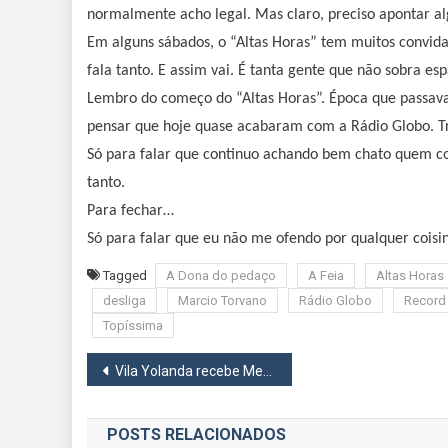
normalmente acho legal. Mas claro, preciso apontar al
Em alguns sábados, o “Altas Horas” tem muitos convida
fala tanto. E assim vai. É tanta gente que não sobra esp
Lembro do começo do “Altas Horas”. Época que passava 
pensar que hoje quase acabaram com a Rádio Globo. Tr
Só para falar que continuo achando bem chato quem cob
tanto.
Para fechar…
Só para falar que eu não me ofendo por qualquer coisin
Tagged
A Dona do pedaço
A Feia
Altas Horas
desliga
Marcio Torvano
Rádio Globo
Record
Topíssima
Navegação
Vila Yolanda recebe Mega Feira de Adoção de Cães e Gatos neste sábado, 1
de
POSTS RELACIONADOS