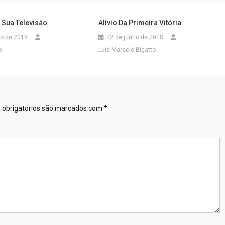
 Sua Televisão
Alívio Da Primeira Vitória
to de 2018
22 de junho de 2018
o
Luis Marcelo Bigatto
obrigatórios são marcados com
*