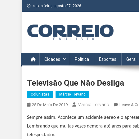
Skip
sexta-feira, agosto 07, 2026
to
content
Correio Paulista
Acompanhe as últimas notícias da região no Correio Paulis
Cidades
Política
Esportes
Geral
Televisão Que Não Desliga
Colunistas
Márcio Torvano
Márcio Torvano
28 De Maio De 2019
Leave A C
Sempre assim. Acontece um acidente aéreo e o aprese
Lembrando que muitas vezes demora até anos para sab
telespectador.