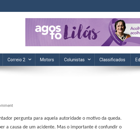
ta. Informação, política, saúde, economia, esportes e cotidiano.
Correio 2
Motors
Colunistas
Classificados
Ed
On
omment
Televisão
ntador pergunta para aquela autoridade o motivo da queda.
Que
Não
er a causa de um acidente. Mas o importante é confundir o
Desliga