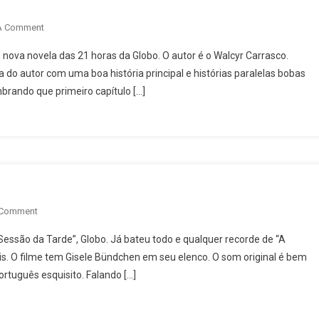
On
A Comment
Tramas
, nova novela das 21 horas da Globo. O autor é o Walcyr Carrasco.
Paralelas
do autor com uma boa história principal e histórias paralelas bobas
Da
rando que primeiro capítulo […]
Minha
Televisão
On
 Comment
Luz,
Sessão da Tarde”, Globo. Já bateu todo e qualquer recorde de “A
Câmera,
. O filme tem Gisele Bündchen em seu elenco. O som original é bem
Televisão
rtuguês esquisito. Falando […]