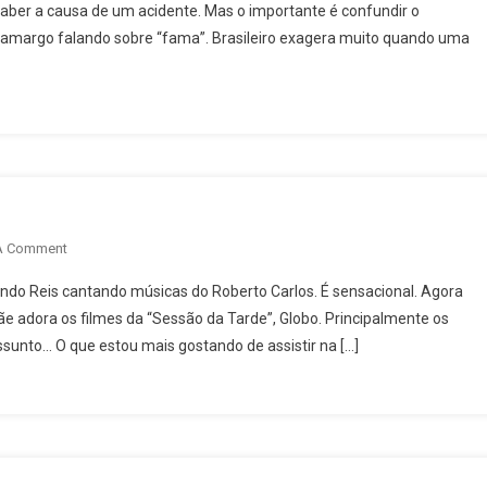
ber a causa de um acidente. Mas o importante é confundir o
Não
Camargo falando sobre “fama”. Brasileiro exagera muito quando uma
Desliga
On
A Comment
Minha
do Reis cantando músicas do Roberto Carlos. É sensacional. Agora
Televisão
e adora os filmes da “Sessão da Tarde”, Globo. Principalmente os
Querida
ssunto… O que estou mais gostando de assistir na […]