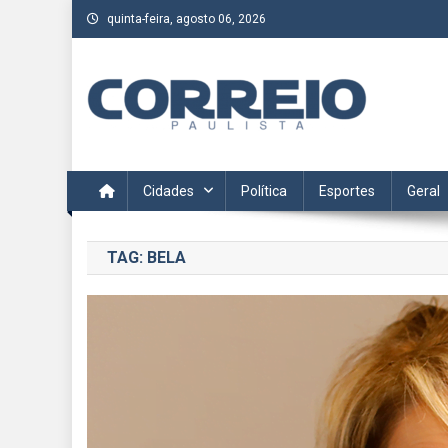
Skip
quinta-feira, agosto 06, 2026
to
content
Correio Paulista
Acompanhe as últimas notícias da região no Correio Paulis
Cidades
Política
Esportes
Geral
TAG:
BELA