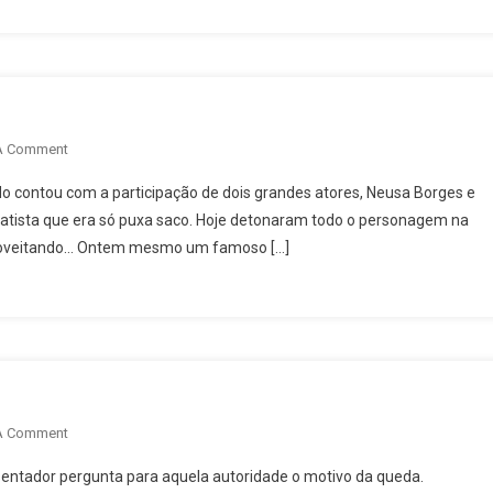
On
A Comment
O
ado contou com a participação de dois grandes atores, Neusa Borges e
Que
eu Batista que era só puxa saco. Hoje detonaram todo o personagem na
Eu
proveitando… Ontem mesmo um famoso […]
Gosto
Na
Minha
Televisão
On
A Comment
Televisão
entador pergunta para aquela autoridade o motivo da queda.
Que