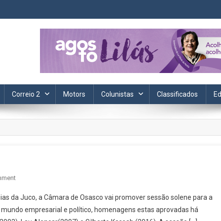
ta. Informação, política, saúde, economia, esportes e cotidiano.
Correio 2
Motors
Colunistas
Classificados
Ed
On
mment
Desengavetar
Josias da Juco, a Câmara de Osasco vai promover sessão solene para a
do mundo empresarial e político, homenagens estas aprovadas há