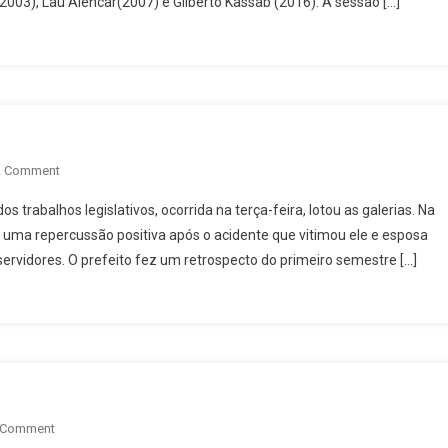
(2003), Lau Alencar(2007) e Gilberto Kassab (2016). A sessão […]
On
A Comment
Vereadores
s trabalhos legislativos, ocorrida na terça-feira, lotou as galerias. Na
Recepcionam
de uma repercussão positiva após o acidente que vitimou ele e esposa
Prefeito
rvidores. O prefeito fez um retrospecto do primeiro semestre […]
On
 Comment