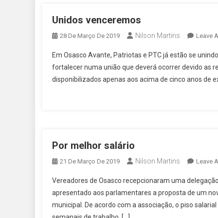
Unidos venceremos
Nilson Martins
28 De Março De 2019
Leave 
Em Osasco Avante, Patriotas e PTC já estão se unindo 
fortalecer numa união que deverá ocorrer devido as re
disponibilizados apenas aos acima de cinco anos de e
Por melhor salário
Nilson Martins
21 De Março De 2019
Leave 
Vereadores de Osasco recepcionaram uma delegação d
apresentado aos parlamentares a proposta de um novo 
municipal. De acordo com a associação, o piso salaria
semanais de trabalho, […]