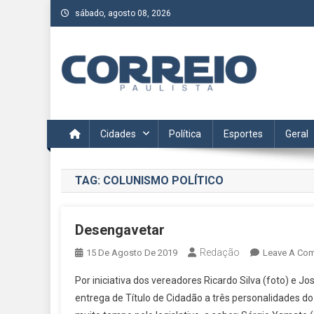
Skip
sábado, agosto 08, 2026
to
content
Correio Paulista
Acompanhe as últimas notícias da região no Correio Paulis
Cidades
Política
Esportes
Geral
TAG:
COLUNISMO POLÍTICO
Desengavetar
Redação
15 De Agosto De 2019
Leave A Co
Por iniciativa dos vereadores Ricardo Silva (foto) e 
entrega de Título de Cidadão a três personalidades 