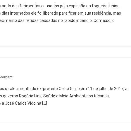
Trabalho
perando dos ferimentos causados pela explosão na fogueira junina
Não
 dias internados ele foi liberado para ficar em sua residência, mas
Para
ecimento das feridas causadas no rápido incêndio. Com isso, o
On
Comment
Preparando
 o falecimento do ex-prefeito Celso Giglio em 11 de julho de 2017, a
2020
no governo Rogério Lins; Saúde e Meio Ambiente os tucanos
 a José Carlos Vido na […]