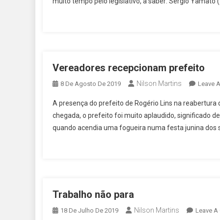
muito tempo pelo legislativo, a saber: Sérgio Yamato 
Vereadores recepcionam prefeito
Nilson Martins
8 De Agosto De 2019
Leave 
A presença do prefeito de Rogério Lins na reabertura do
chegada, o prefeito foi muito aplaudido, significado 
quando acendia uma fogueira numa festa junina dos se
Trabalho não para
Nilson Martins
18 De Julho De 2019
Leave A