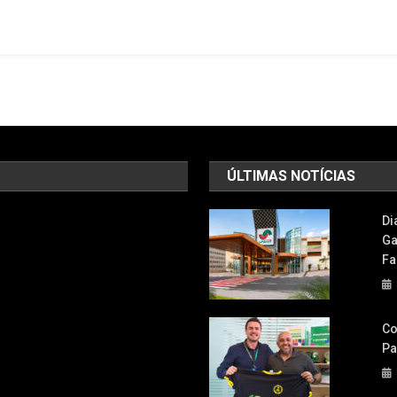
ÚLTIMAS NOTÍCIAS
Di
Ga
Fa
Co
Pa