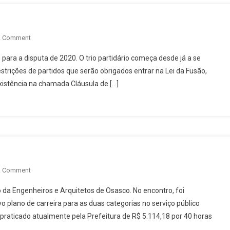
On
A Comment
Unidos
para a disputa de 2020. O trio partidário começa desde já a se
Venceremos
strições de partidos que serão obrigados entrar na Lei da Fusão,
xistência na chamada Cláusula de […]
On
A Comment
Por
a Engenheiros e Arquitetos de Osasco. No encontro, foi
Melhor
plano de carreira para as duas categorias no serviço público
Salário
l praticado atualmente pela Prefeitura de R$ 5.114,18 por 40 horas