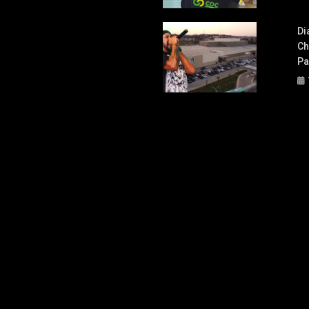
Di
Ch
Pa